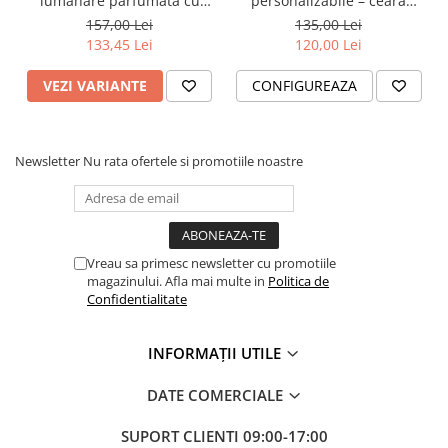
lumânare parfumată cu
personalizabile – ceară
accesorii elegante
naturală de soia, sticlă
157,00 Lei
135,00 Lei
ambră 100 g
133,45 Lei
120,00 Lei
VEZI VARIANTE
CONFIGUREAZA
Newsletter
Nu rata ofertele si promotiile noastre
Vreau sa primesc newsletter cu promotiile
magazinului. Afla mai multe in
Politica de
Confidentialitate
INFORMAȚII UTILE
DATE COMERCIALE
SUPORT CLIENTI
09:00-17:00