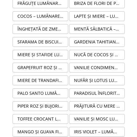
FRĂGUȚE LUMÂNARE PARFUMATĂ DIN CEARĂ NATURALĂ DE SOIA ÎN RECIPIENT STICLĂ AMBRĂ
BRIZA DE FLORI DE PRIMĂVARĂ LUMÂNARE PARFUMATĂ DIN CEARĂ NATURALĂ DE SOIA ÎN RECIPIENT STICLĂ AMBRĂ
COCOS – LUMÂNARE PARFUMATĂ HANDMADE DIN SOIA ÎN RECIPIENT STICLĂ AMBRĂ
LAPTE ȘI MIERE – LUMÂNARE PARFUMATĂ HANDMADE DIN SOIA 210G ÎN RECIPIENT STICLĂ AMBRA
ÎNGHEȚATĂ DE ZMEURĂ – LUMÂNARE PARFUMATĂ HANDMADE DIN SOIA 210 G ÎN RECIPIENT STICLĂ AMBRA
MENTĂ SĂLBATICĂ – LUMÂNARE PARFUMATĂ HANDMADE DIN SOIA 210G ÎN RECIPIENT STICLĂ AMBRA
SFARAMA DE BISCUITI – LUMÂNARE PARFUMATĂ DIN CEARĂ NATURALĂ DE SOIA 210 G, STICLĂ AMBRĂ
GARDENIA TAHITIANĂ – LUMÂNARE PARFUMATĂ HANDMADE DIN SOIA 210G ÎN RECIPIENT STICLĂ AMBRĂ
MIERE ȘI STAFIDE LUMÂNARE PARFUMATĂ DIN CEARĂ NATURALĂ DE SOIA 210G ÎN STICLĂ AMBRĂ
NUCĂ DE COCOS ȘI LEMONGRASS LUMÂNARE PARFUMATĂ DIN CEARĂ NATURALĂ DE SOIA 210G
GRAPEFRUIT ROZ ȘI VANILIE – LUMÂNARE PARFUMATĂ HANDMADE DIN SOIA 210G ÎN RECIPIENT STICLĂ AMBRĂ
VANILIE CONDIMENTATĂ LUMÂNARE PARFUMATĂ DIN CEARĂ NATURALĂ DE SOIA 210G ÎN STICLĂ AMBRĂ
MIERE DE TRANDAFIR ȘI MUȘCATE LUMÂNARE PARFUMATĂ DIN CEARĂ NATURALĂ DE SOIA 210G ÎN STICLĂ AMBRĂ
NUFĂR ȘI LOTUS LUMÂNARE PARFUMATĂ DIN CEARĂ NATURALĂ DE SOIA 210G
PALO SANTO LUMÂNARE PARFUMATĂ DIN CEARĂ NATURALĂ DE SOIA 210G ÎN STICLĂ AMBRĂ
PARADISUL ÎNFLORIT LUMÂNARE PARFUMATĂ DIN CEARĂ NATURALĂ DE SOIA 100G ÎN STICLĂ AMBRĂ
PIPER ROZ ȘI BUJORI LUMÂNARE PARFUMATĂ DIN CEARĂ NATURALĂ DE SOIA 210G ÎN STICLĂ AMBRĂ
PRĂJITURĂ CU MERE LUMÂNARE PARFUMATĂ DIN CEARĂ NATURALĂ DE SOIA 210G ÎN STICLĂ AMBRĂ
TOFFEE CROCANT LUMÂNARE PARFUMATĂ HANDMADE DIN CEARĂ NATURALĂ DE SOIA 210G ÎN STICLĂ AMBRĂ
VANILIE ȘI MOSC LUMÂNARE PARFUMATĂ DIN CEARĂ NATURALĂ DE SOIA 210G ÎN STICLĂ AMBRĂ
MANGO ȘI GUAVA FIZZ – LUMÂNARE PARFUMATĂ HANDMADE DIN SOIA 210G ÎN RECIPIENT STICLĂ AMBRĂ
IRIS VIOLET – LUMÂNARE PARFUMATĂ DIN CEARĂ NATURALĂ DE SOIA 210G, STICLĂ AMBRĂ