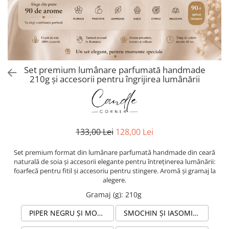
Set premium lumânare parfumată handmade
210g și accesorii pentru îngrijirea lumânării
133,00 Lei
128,00 Lei
Set premium format din lumânare parfumată handmade din ceară
naturală de soia și accesorii elegante pentru întreținerea lumânării:
foarfecă pentru fitil și accesoriu pentru stingere. Aromă și gramaj la
alegere.
Gramaj (g)
:
210g
PIPER NEGRU ȘI MOSC LUMÂNARE PARFUMATĂ DIN CEARĂ NATURALĂ DE SOIA ÎN RECIPIENT STICLĂ AMBRĂ
SMOCHIN ȘI IASOMIE LUMÂNARE PARFUMATĂ DIN CEARĂ NATURALĂ DE SOIA ÎN RECIPIENT STICLĂ AMBRĂ