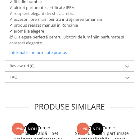
✔ fitil din bumbac
✔ uleiuri parfumate certificate IFRA
✔ recipient elegant din sticlă ambră
✔ accesorii premium pentru întreținerea lumânării
✔ produs realizat manual în România
✔ aromă la alegere
🎁 O alegere perfectă pentru iubitorii de lumânări parfumate și
accesorii elegante.
Informatii conformitate produs
Review-uri
(0)
FAQ
PRODUSE SIMILARE
Candle Corner
Candle Corner
-15%
NOU
-11%
NOU
Ciocolată caldă – Set
Set 3 lumânări parfumate