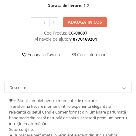
Durata de livrare:
1-2
ADAUGA IN COS
Cod Produs:
CC-00697
Ai nevoie de ajutor?
0770169201
Adauga la Favorite
Cere informatii
Descriere
🖤✨ Ritual complet pentru momente de relaxare
Transformă fiecare moment într-o experiență elegantă și
relaxantă cu setul Candle Corner format din lumânare parfumată
handmade din ceară naturală de soia și accesorii premium pentru
întreținerea lumânării.
Setul conține:
lumânare parfumată în recipient elegant din sticlă ambră