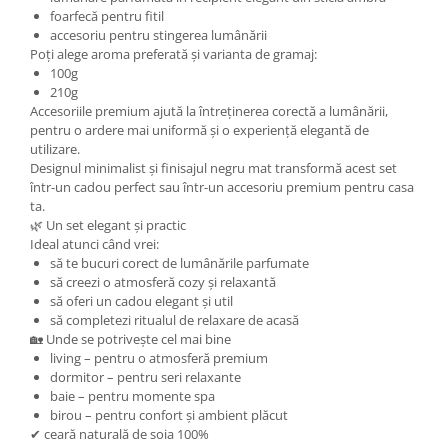
foarfecă pentru fitil
accesoriu pentru stingerea lumânării
Poți alege aroma preferată și varianta de gramaj:
100g
210g
Accesoriile premium ajută la întreținerea corectă a lumânării,
pentru o ardere mai uniformă și o experiență elegantă de
utilizare.
Designul minimalist și finisajul negru mat transformă acest set
într-un cadou perfect sau într-un accesoriu premium pentru casa
ta.
🌿 Un set elegant și practic
Ideal atunci când vrei:
să te bucuri corect de lumânările parfumate
să creezi o atmosferă cozy și relaxantă
să oferi un cadou elegant și util
să completezi ritualul de relaxare de acasă
🏡 Unde se potrivește cel mai bine
living – pentru o atmosferă premium
dormitor – pentru seri relaxante
baie – pentru momente spa
birou – pentru confort și ambient plăcut
✔ ceară naturală de soia 100%