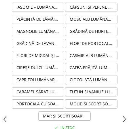
IASOMIE – LUMÂNARE PARFUMATĂ HANDMADE DIN SOIA 210G ÎN RECIPIENT STICLĂ AMBRĂ
CĂPȘUNI ȘI PEPENE VERDE – LUMÂNARE PARFUMATĂ DIN CEARĂ NATURALĂ DE SOIA 210G ÎN STICLĂ AMBRĂ
PLĂCINTĂ DE LĂMÂIE CU BEZEA LUMÂNARE PARFUMATĂ DIN CEARĂ NATURALĂ DE SOIA 210G ÎN STICLĂ AMBRĂ
MOSC ALB LUMÂNARE PARFUMATĂ DIN CEARĂ NATURALĂ DE SOIA 210G ÎN STICLĂ AMBRĂ
MAGNOLIE LUMÂNARE PARFUMATĂ DIN CEARĂ NATURALĂ DE SOIA ÎN STICLĂ AMBRĂ
GRĂDINĂ DE HORTENSII LUMÂNARE PARFUMATĂ DIN CEARĂ NATURALĂ DE SOIA 100G ÎN STICLĂ AMBRĂ
GRĂDINĂ DE LAVANDĂ LUMÂNARE PARFUMATĂ DIN CEARĂ NATURALĂ DE SOIA 210G ÎN STICLĂ AMBRĂ
FLORI DE PORTOCAL LUMÂNARE PARFUMATĂ DIN CEARĂ NATURALĂ DE SOIA 210G ÎN STICLĂ AMBRĂ
FLORI DE MIGDAL ȘI PRUNE ROȘII LUMÂNARE PARFUMATĂ DIN CEARĂ NATURALĂ DE SOIA 210G ÎN STICLĂ AMBRĂ
CAȘMIR ALB LUMÂNARE PARFUMATĂ DIN CEARĂ NATURALĂ DE SOIA 210G ÎN STICLĂ AMBRĂ
CIREȘE DULCI LUMÂNARE PARFUMATĂ DIN CEARĂ NATURALĂ DE SOIA 210G
CAFEA PRĂJITĂ LUMÂNARE PARFUMATĂ DIN CEARĂ NATURALĂ DE SOIA 210G
CAPRIFOI LUMÂNARE PARFUMATĂ DIN CEARĂ NATURALĂ DE SOIA 210G
CIOCOLATĂ LUMÂNARE PARFUMATĂ DIN CEARĂ NATURALĂ DE SOIA 210G
CARAMEL SĂRAT LUMÂNARE PARFUMATĂ DIN CEARĂ NATURALĂ DE SOIA 210G ÎN STICLĂ AMBRĂ
TUTUN ȘI VANILIE LUMÂNARE PARFUMATĂ DIN CEARĂ NATURALĂ DE SOIA 210G ÎN STICLĂ AMBRĂ
PORTOCALĂ CUIȘOARE ȘI SCORȚIȘOARĂ LUMÂNARE PARFUMATĂ DIN CEARĂ NATURALĂ DE SOIA 210G ÎN STICLĂ AMBRĂ
MOLID ȘI SCORȚIȘOARĂ LUMÂNARE PARFUMATĂ DIN CEARĂ NATURALĂ DE SOIA 210G ÎN STICLĂ AMBRĂ
MĂR ȘI SCORȚIȘOARĂ LUMÂNARE PARFUMATĂ DIN CEARĂ NATURALĂ DE SOIA 210G ÎN STICLĂ AMBRĂ
IN STOC