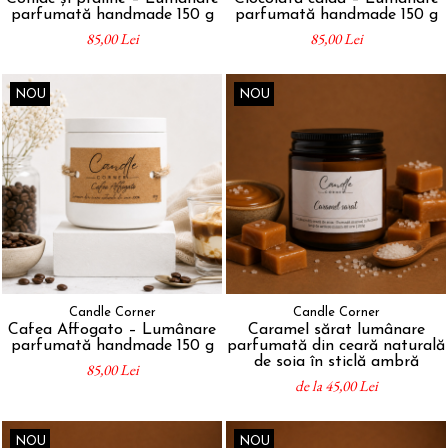
parfumată handmade 150 g
parfumată handmade 150 g
85,00 Lei
85,00 Lei
NOU
NOU
Candle Corner
Candle Corner
Cafea Affogato – Lumânare
Caramel sărat lumânare
parfumată handmade 150 g
parfumată din ceară naturală
de soia în sticlă ambră
85,00 Lei
de la 45,00 Lei
NOU
NOU