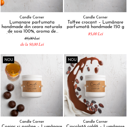
Candle Corner
Candle Corner
Lumanare parfumata
Toffee crocant – Lumânare
handmade din ceara naturala
parfumată handmade 150 g
de soia 100%, aroma de
85,00 Lei
Bubblegum, Recipient ceramic
85,00 Lei
gri, 150 g - Candle Corner
de la 50,00 Lei
NOU
NOU
Candle Corner
Candle Corner
Coniac și praline – Lumânare
Ciocolată caldă – Lumânare