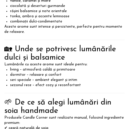
vanilie, caramel și miere
ciocolată și deserturi gurmande
rășini balsamice și note orientale
tonka, ambra și accente lemnoase
combinații dulci-condimentate
Aceste arome sunt intense și persistente, perfecte pentru momente
de relaxare.
🏡 Unde se potrivesc lumânările
dulci și balsamice
Lumânările cu aceste arome sunt ideale pentru:
living – atmosferă caldă și primitoare
dormitor – relaxare și confort
seri speciale – ambient elegant și intim
sezonul rece – efect cozy și reconfortant
🌱 De ce să alegi lumânări din
soia handmade
Produsele Candle Corner sunt realizate manual, folosind ingrediente
premium:
✔ ceară naturală de soia