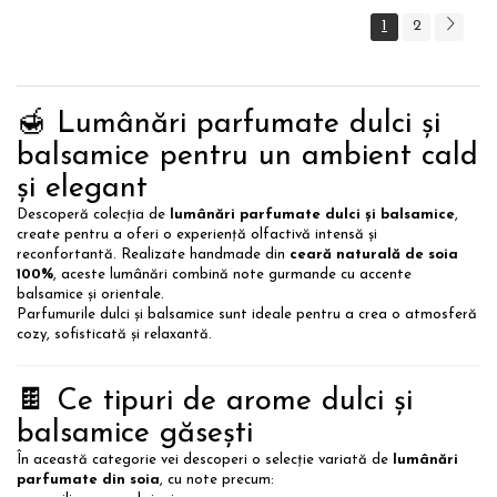
1
2
🍯 Lumânări parfumate dulci și
balsamice pentru un ambient cald
și elegant
Descoperă colecția de
lumânări parfumate dulci și balsamice
,
create pentru a oferi o experiență olfactivă intensă și
reconfortantă. Realizate handmade din
ceară naturală de soia
100%
, aceste lumânări combină note gurmande cu accente
balsamice și orientale.
Parfumurile dulci și balsamice sunt ideale pentru a crea o atmosferă
cozy, sofisticată și relaxantă.
🍫 Ce tipuri de arome dulci și
balsamice găsești
În această categorie vei descoperi o selecție variată de
lumânări
parfumate din soia
, cu note precum: