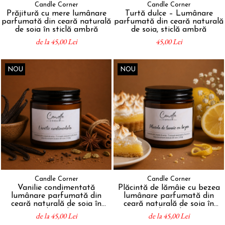
Candle Corner
Candle Corner
Prăjitură cu mere lumânare
Turtă dulce – Lumânare
parfumată din ceară naturală
parfumată din ceară naturală
de soia în sticlă ambră
de soia, sticlă ambră
de la 45,00 Lei
45,00 Lei
NOU
NOU
Candle Corner
Candle Corner
Vanilie condimentată
Plăcintă de lămâie cu bezea
lumânare parfumată din
lumânare parfumată din
ceară naturală de soia în
ceară naturală de soia în
sticlă ambră
sticlă ambră
de la 45,00 Lei
de la 45,00 Lei