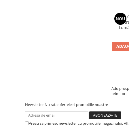
NOU
Castr
Lumâ
ha
ADAUG
Adu prospe
primitor.
Newsletter
Nu rata ofertele si promotiile noastre
Vreau sa primesc newsletter cu promotiile magazinului. Af