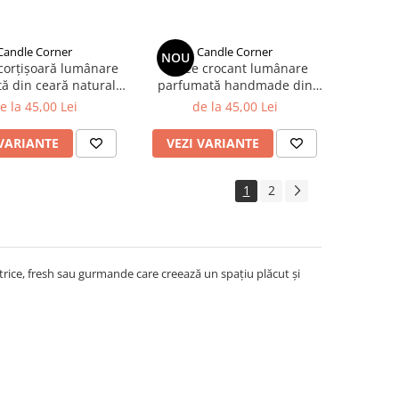
Candle Corner
Candle Corner
NOU
corțișoară lumânare
Toffee crocant lumânare
ă din ceară naturală
parfumată handmade din
ia în sticlă ambră
ceară naturală de soia în
e la 45,00 Lei
de la 45,00 Lei
sticlă ambră
 VARIANTE
VEZI VARIANTE
1
2
rice, fresh sau gurmande care creează un spațiu plăcut și