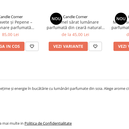
Candle Corner
Candle Corner
NOU
NOU
avete și Pepene –
Caramel sărat lumânare
Măr și s
nare parfumată
parfumată din ceară naturală
parfumat
ndmade 150 g
de soia în sticlă ambră
de so
85,00 Lei
de la 45,00 Lei
d
A IN COS
VEZI VARIANTE
VEZI
țime și energie în bucătărie cu lumânări parfumate din soia. Alege arome cit
la mai multe in
Politica de Confidentialitate