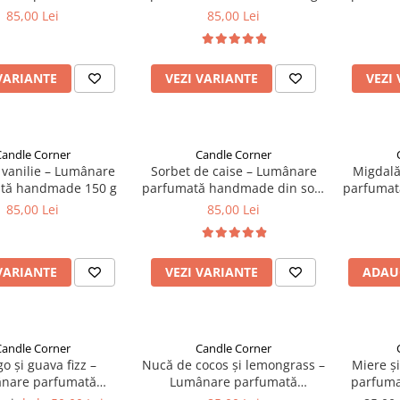
ndmade 150 g
85,00 Lei
85,00 Lei
VARIANTE
VEZI VARIANTE
VEZI
Candle Corner
Candle Corner
 vanilie – Lumânare
Sorbet de caise – Lumânare
Migdal
tă handmade 150 g
parfumată handmade din soia
parfumat
150 g
85,00 Lei
85,00 Lei
VARIANTE
VEZI VARIANTE
ADAU
Candle Corner
Candle Corner
 și guava fizz –
Nucă de cocos și lemongrass –
Miere ș
nare parfumată
Lumânare parfumată
parfuma
ndmade 150 g
handmade din soia 150 g