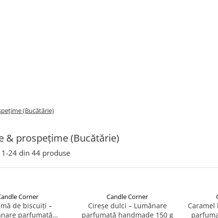
spețime (Bucătărie)
e & prospețime (Bucătărie)
1-
24
din
44
produse
Candle Corner
Candle Corner
mă de biscuiți –
Cireșe dulci – Lumânare
Caramel 
nare parfumată
parfumată handmade 150 g
parfuma