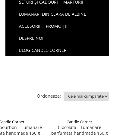
SETURI ȘI CADOURI
MĂRTURII
LUMÂNĂRI DIN CEARĂ DE ALBINE
ACCESORII
PROMOIȚII
DESPRE NOI
BLOG-CANDLE-CORNER
Ordoneaza:
Candle Corner
Candle Corner
bourbon – Lumânare
Ciocolată – Lumânare
tă handmade 150 g
parfumată handmade 150 g