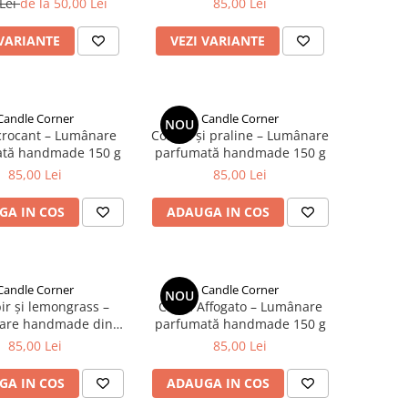
 Lei
de la 50,00 Lei
85,00 Lei
 VARIANTE
VEZI VARIANTE
Candle Corner
Candle Corner
NOU
crocant – Lumânare
Coniac și praline – Lumânare
tă handmade 150 g
parfumată handmade 150 g
85,00 Lei
85,00 Lei
GA IN COS
ADAUGA IN COS
Candle Corner
Candle Corner
NOU
r și lemongrass –
Cafea Affogato – Lumânare
are handmade din
parfumată handmade 150 g
turală de soia 150 g
85,00 Lei
85,00 Lei
GA IN COS
ADAUGA IN COS