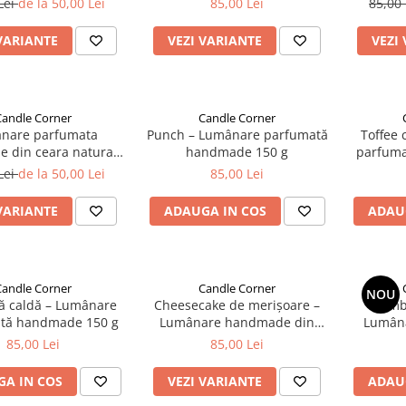
Lei
de la 50,00 Lei
85,00 Lei
85,00
VARIANTE
VEZI VARIANTE
VEZI
Candle Corner
Candle Corner
nare parfumata
Punch – Lumânare parfumată
Toffee 
 din ceara naturala
handmade 150 g
parfuma
ia 100%, aroma de
Lei
de la 50,00 Lei
85,00 Lei
egum, Recipient
 gri, 150 g - Candle
VARIANTE
ADAUGA IN COS
ADAU
Corner
Candle Corner
Candle Corner
NOU
tă caldă – Lumânare
Cheesecake de merișoare –
Ghimbi
tă handmade 150 g
Lumânare handmade din
Lumân
ceară naturală de soia 150 g
ceară na
85,00 Lei
85,00 Lei
A IN COS
VEZI VARIANTE
ADAU