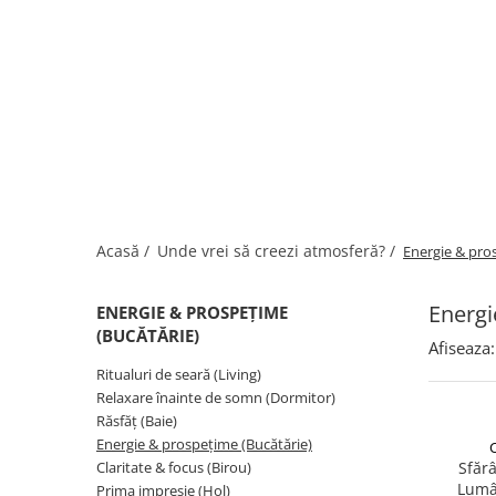
Acasă /
Unde vrei să creezi atmosferă? /
Energie & pro
Energi
ENERGIE & PROSPEȚIME
(BUCĂTĂRIE)
Afiseaza:
Ritualuri de seară (Living)
Relaxare înainte de somn (Dormitor)
Răsfăț (Baie)
Energie & prospețime (Bucătărie)
Claritate & focus (Birou)
Sfărâ
Lumâ
Prima impresie (Hol)