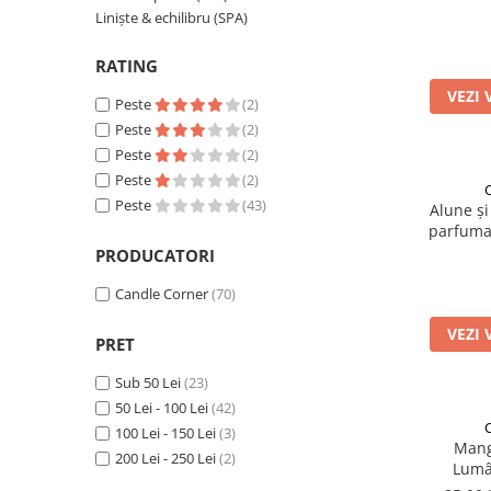
ha
Liniște & echilibru (SPA)
RATING
VEZI 
Peste
(2)
Peste
(2)
Peste
(2)
Peste
(2)
Peste
(43)
Alune și
parfuma
PRODUCATORI
Candle Corner
(70)
VEZI 
PRET
Sub 50 Lei
(23)
50 Lei - 100 Lei
(42)
100 Lei - 150 Lei
(3)
Mango
200 Lei - 250 Lei
(2)
Lumâ
ha