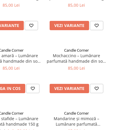
85,00 Lei
85,00 Lei
 VARIANTE
VEZI VARIANTE
Candle Corner
Candle Corner
ă amară – Lumânare
Mochaccino – Lumânare
ă handmade din soia
parfumată handmade din soia
150 g
150 g
85,00 Lei
85,00 Lei
GA IN COS
VEZI VARIANTE
Candle Corner
Candle Corner
i stafide – Lumânare
Mandarine și mimoză –
tă handmade 150 g
Lumânare parfumată
handmade din soia 150 g