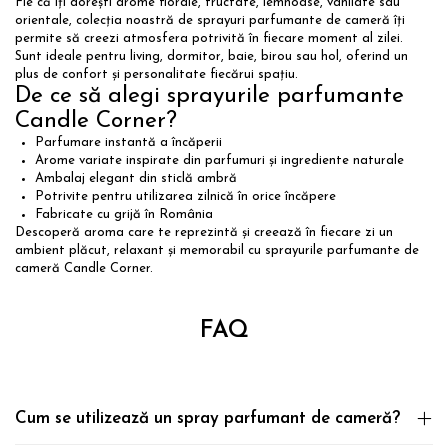
Fie că îți dorești arome florale, fructate, lemnoase, vanilate sau
orientale, colecția noastră de sprayuri parfumante de cameră îți
permite să creezi atmosfera potrivită în fiecare moment al zilei.
Sunt ideale pentru living, dormitor, baie, birou sau hol, oferind un
plus de confort și personalitate fiecărui spațiu.
De ce să alegi sprayurile parfumante
Candle Corner?
Parfumare instantă a încăperii
Arome variate inspirate din parfumuri și ingrediente naturale
Ambalaj elegant din sticlă ambră
Potrivite pentru utilizarea zilnică în orice încăpere
Fabricate cu grijă în România
Descoperă aroma care te reprezintă și creează în fiecare zi un
ambient plăcut, relaxant și memorabil cu sprayurile parfumante de
cameră Candle Corner.
FAQ
Cum se utilizează un spray parfumant de cameră?