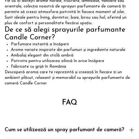
Fie că îți dorești arome florale, fructate, lemnoase, vanilate sau
orientale, colecția noastră de sprayuri parfumante de cameră îți
permite să creezi atmosfera potrivită în fiecare moment al zilei.
Sunt ideale pentru living, dormitor, baie, birou sau hol, oferind un
plus de confort și personalitate fiecărui spațiu.
De ce să alegi sprayurile parfumante
Candle Corner?
Parfumare instantă a încăperii
Arome variate inspirate din parfumuri și ingrediente naturale
Ambalaj elegant din sticlă ambră
Potrivite pentru utilizarea zilnică în orice încăpere
Fabricate cu grijă în România
Descoperă aroma care te reprezintă și creează în fiecare zi un
ambient plăcut, relaxant și memorabil cu sprayurile parfumante de
cameră Candle Corner.
FAQ
Cum se utilizează un spray parfumant de cameră?