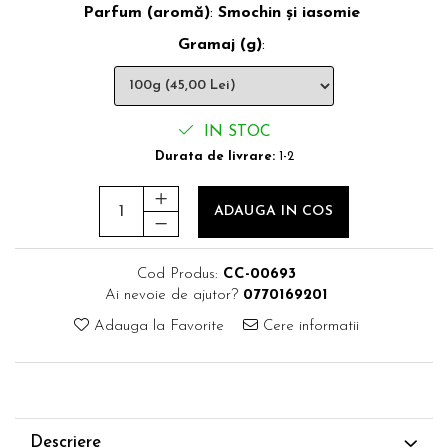
Parfum (aromă)
:
Smochin și iasomie
Gramaj (g)
:
IN STOC
Durata de livrare:
1-2
ADAUGA IN COS
Cod Produs:
CC-00693
Ai nevoie de ajutor?
0770169201
Adauga la Favorite
Cere informatii
Descriere