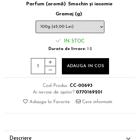
Parfum (aromă)
:
Smochin și iasomie
Gramaj (g)
:
IN STOC
Durata de livrare:
1-2
ADAUGA IN COS
Cod Produs:
CC-00693
Ai nevoie de ajutor?
0770169201
Adauga la Favorite
Cere informatii
Descriere