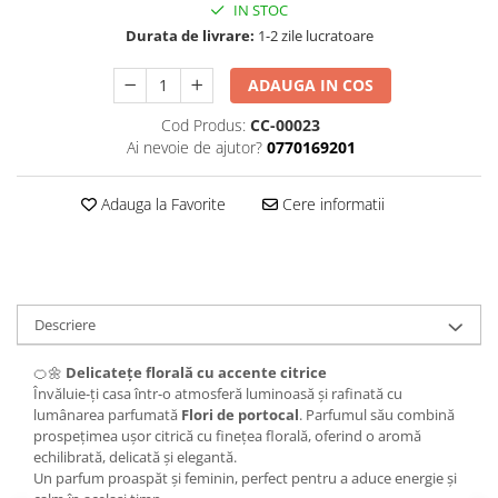
IN STOC
Durata de livrare:
1-2 zile lucratoare
ADAUGA IN COS
Cod Produs:
CC-00023
Ai nevoie de ajutor?
0770169201
Adauga la Favorite
Cere informatii
Descriere
🍊🌼
Delicatețe florală cu accente citrice
Învăluie-ți casa într-o atmosferă luminoasă și rafinată cu
lumânarea parfumată
Flori de portocal
. Parfumul său combină
prospețimea ușor citrică cu finețea florală, oferind o aromă
echilibrată, delicată și elegantă.
Un parfum proaspăt și feminin, perfect pentru a aduce energie și