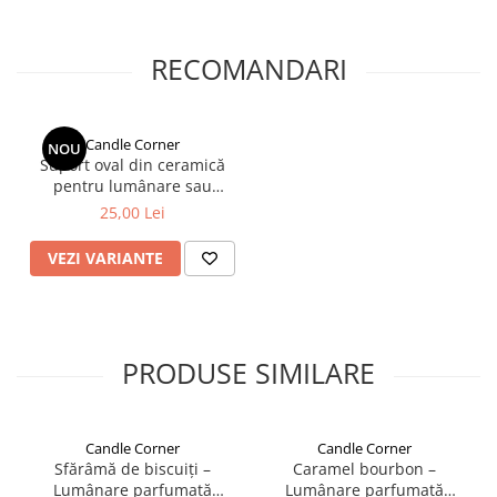
RECOMANDARI
Candle Corner
NOU
Suport oval din ceramică
pentru lumânare sau
bijuterii – 9x17,5 cm
25,00 Lei
VEZI VARIANTE
PRODUSE SIMILARE
Candle Corner
Candle Corner
Sfărâmă de biscuiți –
Caramel bourbon –
Lumânare parfumată
Lumânare parfumată