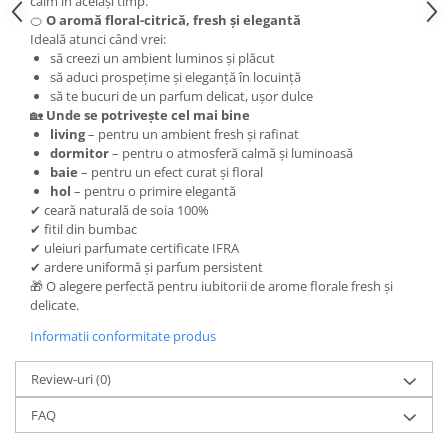
calm în același timp.
🍊
O aromă floral-citrică, fresh și elegantă
Ideală atunci când vrei:
să creezi un ambient luminos și plăcut
să aduci prospețime și eleganță în locuință
să te bucuri de un parfum delicat, ușor dulce
🏡
Unde se potrivește cel mai bine
living
– pentru un ambient fresh și rafinat
dormitor
– pentru o atmosferă calmă și luminoasă
baie
– pentru un efect curat și floral
hol
– pentru o primire elegantă
✔ ceară naturală de soia 100%
✔ fitil din bumbac
✔ uleiuri parfumate certificate IFRA
✔ ardere uniformă și parfum persistent
🎁 O alegere perfectă pentru iubitorii de arome florale fresh și
delicate.
Informatii conformitate produs
Review-uri
(0)
FAQ