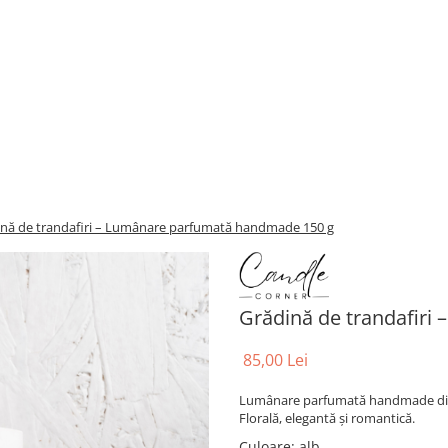
ină de trandafiri – Lumânare parfumată handmade 150 g
Grădină de trandafir
85,00 Lei
Lumânare parfumată handmade din c
Florală, elegantă și romantică.
Culoare
: alb