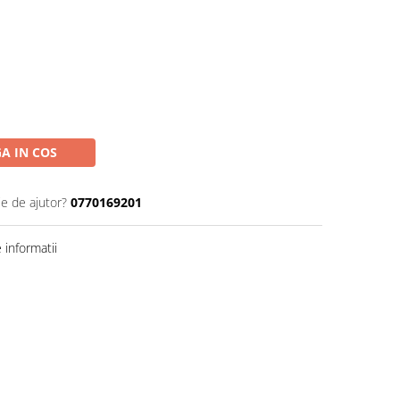
A IN COS
ie de ajutor?
0770169201
informatii