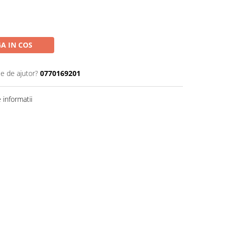
A IN COS
ie de ajutor?
0770169201
informatii