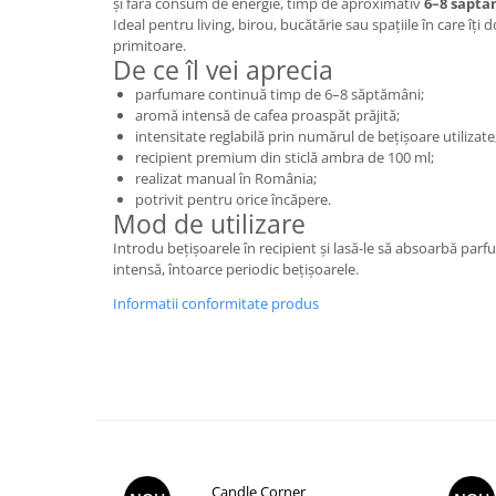
și fără consum de energie, timp de aproximativ
6–8 săpt
Ideal pentru living, birou, bucătărie sau spațiile în care îți
primitoare.
De ce îl vei aprecia
parfumare continuă timp de 6–8 săptămâni;
aromă intensă de cafea proaspăt prăjită;
intensitate reglabilă prin numărul de bețișoare utilizate
recipient premium din sticlă ambra de 100 ml;
realizat manual în România;
potrivit pentru orice încăpere.
Mod de utilizare
Introdu bețișoarele în recipient și lasă-le să absoarbă pa
intensă, întoarce periodic bețișoarele.
Informatii conformitate produs
Candle Corner