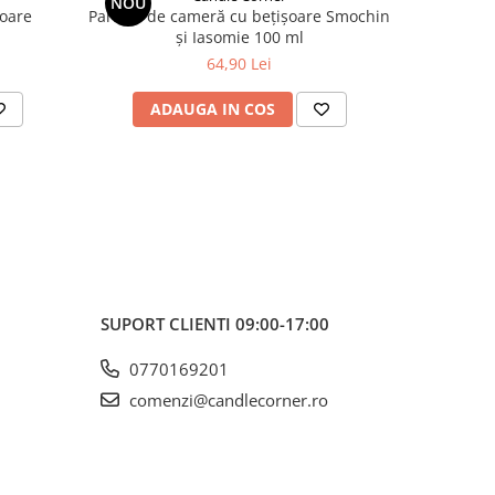
NOU
NOU
oare
Parfum de cameră cu bețișoare Smochin
Parfum de 
și Iasomie 100 ml
64,90 Lei
ADAUGA IN COS
AD
SUPORT CLIENTI
09:00-17:00
0770169201
comenzi@candlecorner.ro