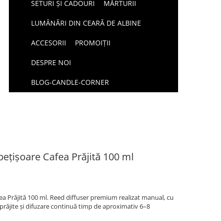
SETURI ȘI CADOURI
MĂRTURII
LUMÂNĂRI DIN CEARĂ DE ALBINE
ACCESORII
PROMOIȚII
DESPRE NOI
BLOG-CANDLE-CORNER
ețișoare Cafea Prăjită 100 ml
a Prăjită 100 ml. Reed diffuser premium realizat manual, cu
prăjite și difuzare continuă timp de aproximativ 6–8