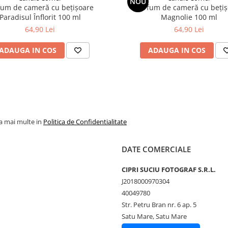
NOU
fum de cameră cu bețișoare
Parfum de cameră cu bețiș
Paradisul Înflorit 100 ml
Magnolie 100 ml
64,90 Lei
64,90 Lei
ADAUGA IN COS
ADAUGA IN COS
la mai multe in
Politica de Confidentialitate
DATE COMERCIALE
CIPRI SUCIU FOTOGRAF S.R.L.
J2018000970304
40049780
Str. Petru Bran nr. 6 ap. 5
Satu Mare, Satu Mare