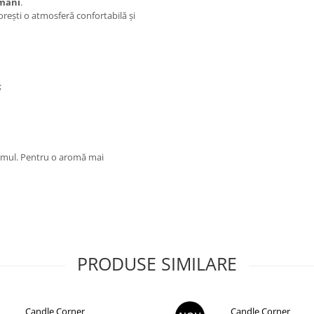
ămâni
.
 dorești o atmosferă confortabilă și
;
rfumul. Pentru o aromă mai
PRODUSE SIMILARE
Candle Corner
Candle Corner