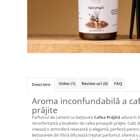
Video
(1)
Review-uri
(0)
FAQ
Descriere
Aroma inconfundabilă a caf
prăjite
Parfumul de cameră cu bețișoare
Cafea Prăjită
aduce în l
reconfortantă a boabelor de cafea proaspăt prăjite. Cald, b
creează o atmosferă relaxantă și elegantă, perfectă pent
Bețișoarele din fibră difuzează treptat parfumul, oferind o