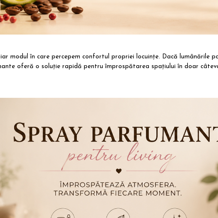
chiar modul în care percepem confortul propriei locuințe. Dacă lumânările 
fumante oferă o soluție rapidă pentru împrospătarea spațiului în doar câtev