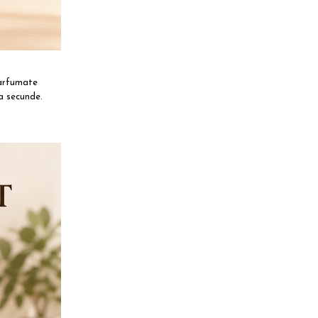
parfumate
a secunde.