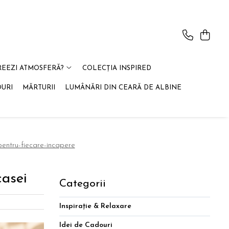
REEZI ATMOSFERĂ?
COLECȚIA INSPIRED
OURI
MĂRTURII
LUMÂNĂRI DIN CEARĂ DE ALBINE
entru-fiecare-incapere
casei
Categorii
Inspirație & Relaxare
Idei de Cadouri