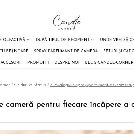
E OLFACTIVĂ
DUPĂ TIPUL DE RECIPIENT
UNDE VREI SĂ C
CU BEȚIȘOARE
SPRAY PARFUMANT DE CAMERĂ
SETURI ȘI CAD
ACCESORII
PROMOIȚII
DESPRE NOI
BLOG-CANDLE-CORNER
orner /
Ghiduri & Sfaturi /
cum-alegi-un-spray-parfumant-de-camera-p
 cameră pentru fiecare încăpere a 