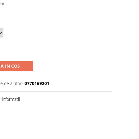
cat.
A IN COS
ie de ajutor?
0770169201
informatii