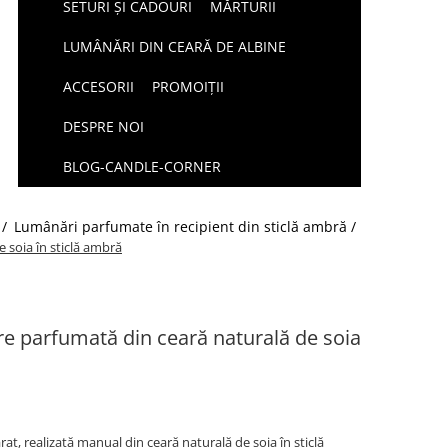
SETURI ȘI CADOURI
MĂRTURII
LUMÂNĂRI DIN CEARĂ DE ALBINE
ACCESORII
PROMOIȚII
DESPRE NOI
BLOG-CANDLE-CORNER
 /
Lumânări parfumate în recipient din sticlă ambră /
 soia în sticlă ambră
e parfumată din ceară naturală de soia
, realizată manual din ceară naturală de soia în sticlă