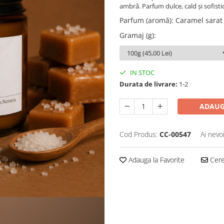
ambră. Parfum dulce, cald și sofisti
Parfum (aromă)
:
Caramel sarat
Gramaj (g)
:
IN STOC
Durata de livrare:
1-2
ADAUG
Cod Produs:
CC-00547
Ai nevo
Adauga la Favorite
Cere 