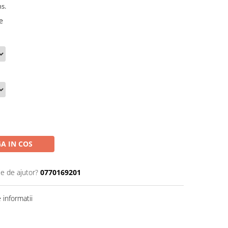
ns.
e
A IN COS
ie de ajutor?
0770169201
informatii