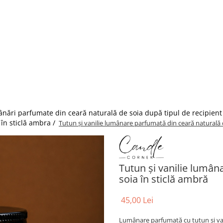
nări parfumate din ceară naturală de soia după tipul de recipient
în sticlă ambra /
Tutun și vanilie lumânare parfumată din ceară naturală d
Tutun și vanilie lumân
soia în sticlă ambră
45,00 Lei
Lumânare parfumată cu tutun și vani