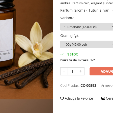
ambră. Parfum cald, elegant și inte
Parfum (aromă)
:
Tutun si vanili
Varianta
:
Gramaj (g)
:
IN STOC
Durata de livrare:
1-2
ADAUG
Cod Produs:
CC-00593
Ai nevo
Adauga la Favorite
Cere 