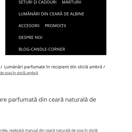
SETURI ȘI CADOURI
MĂRTURII
LUMÂNĂRI DIN CEARĂ DE ALBINE
ACCESORII
PROMOIȚII
DESPRE NOI
BLOG-CANDLE-CORNER
 /
Lumânări parfumate în recipient din sticlă ambră /
e soia în sticlă ambră
are parfumată din ceară naturală de
lie, realizată manual din ceară naturală de soia în sticlă