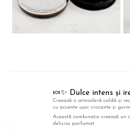
Dist
pe
Fac
🍬✨ Dulce intens și ire
Creează o atmosferă caldă și r
cu accente ușor crocante și gurm
Această combinație creează un am
delicios parfumat.