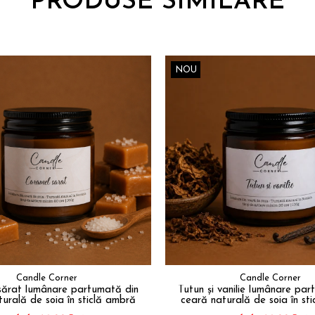
PRODUSE SIMILARE
NOU
Candle Corner
Candle Corner
sărat lumânare parfumată din
Tutun și vanilie lumânare par
urală de soia în sticlă ambră
ceară naturală de soia în st