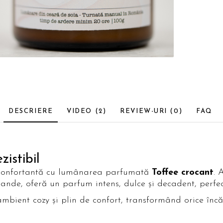
ribuie
ebook
DESCRIERE
VIDEO
(2)
REVIEW-URI
(0)
FAQ
zistibil
econfortantă cu lumânarea parfumată
Toffee crocant
. 
ande, oferă un parfum intens, dulce și decadent, perfe
bient cozy și plin de confort, transformând orice încăp