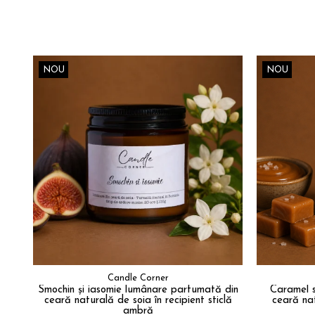
NOU
NOU
Candle Corner
Smochin și iasomie lumânare parfumată din
Caramel 
ceară naturală de soia în recipient sticlă
ceară nat
ambră