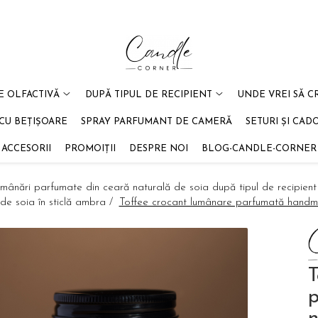
E OLFACTIVĂ
DUPĂ TIPUL DE RECIPIENT
UNDE VREI SĂ C
CU BEȚIȘOARE
SPRAY PARFUMANT DE CAMERĂ
SETURI ȘI CAD
ACCESORII
PROMOIȚII
DESPRE NOI
BLOG-CANDLE-CORNER
mânări parfumate din ceară naturală de soia după tipul de recipient
de soia în sticlă ambra /
Toffee crocant lumânare parfumată handma
T