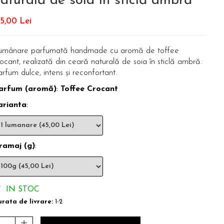
aturală de soia în sticlă ambră
5,00 Lei
umânare parfumată handmade cu aromă de toffee
ocant, realizată din ceară naturală de soia în sticlă ambră.
rfum dulce, intens și reconfortant.
arfum (aromă)
:
Toffee Crocant
arianta
:
ramaj (g)
:
IN STOC
rata de livrare:
1-2