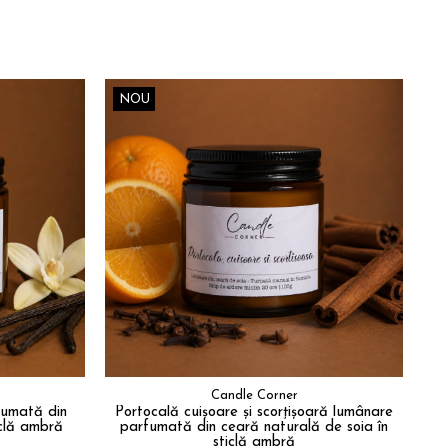
NOU
N
Candle Corner
fumată din
Portocală cuișoare și scorțișoară lumânare
iclă ambră
parfumată din ceară naturală de soia în
sticlă ambră