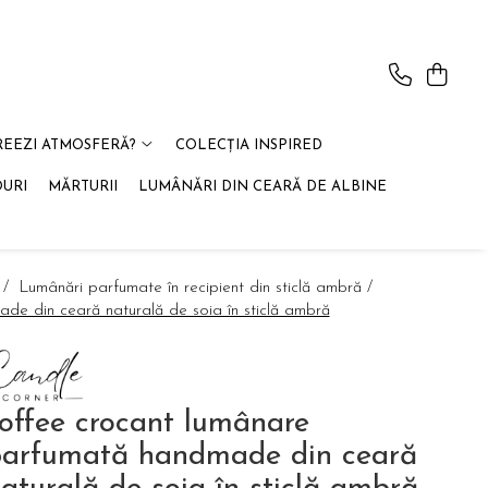
REEZI ATMOSFERĂ?
COLECȚIA INSPIRED
OURI
MĂRTURII
LUMÂNĂRI DIN CEARĂ DE ALBINE
 /
Lumânări parfumate în recipient din sticlă ambră /
de din ceară naturală de soia în sticlă ambră
offee crocant lumânare
parfumată handmade din ceară