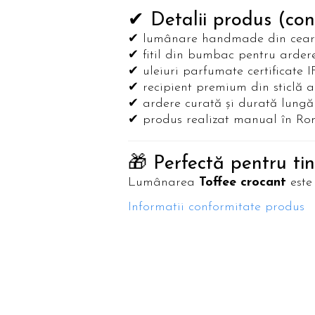
✔ Detalii produs (con
✔ lumânare handmade din ceară
✔ fitil din bumbac pentru arder
✔ uleiuri parfumate certificate 
✔ recipient premium din sticlă 
✔ ardere curată și durată lungă
✔ produs realizat manual în R
🎁 Perfectă pentru ti
Lumânarea
Toffee crocant
este
Informatii conformitate produs