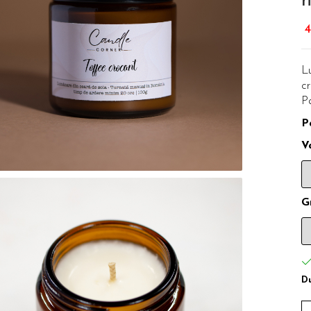
n
4
L
cr
Pa
P
V
G
Du