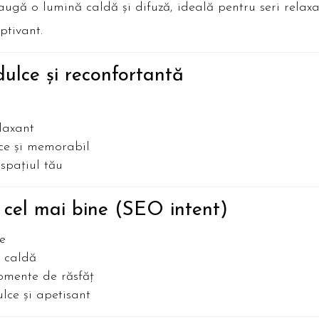
ugă o lumină caldă și difuză, ideală pentru seri relaxa
tivant.
ulce și reconfortantă
laxant
ce și memorabil
spațiul tău
 cel mai bine (SEO intent)
le
 caldă
omente de răsfăț
lce și apetisant