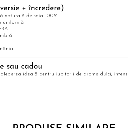
versie + încredere)
 naturală de soia 100%
e uniformă
IFRA
ambră
omânia
ne sau cadou
 alegerea ideală pentru iubitorii de arome dulci, inten