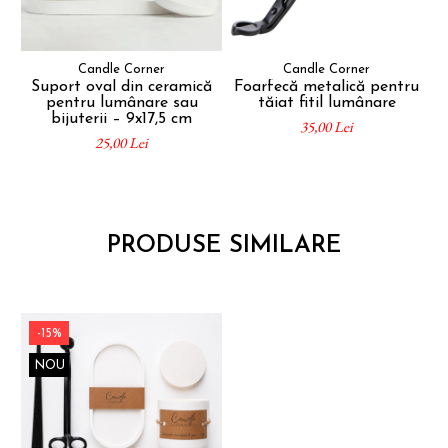
Candle Corner
Candle Corner
Suport oval din ceramică
Foarfecă metalică pentru
pentru lumânare sau
tăiat fitil lumânare
bijuterii – 9x17,5 cm
e
35,00 Lei
25,00 Lei
PRODUSE SIMILARE
-15%
NOU