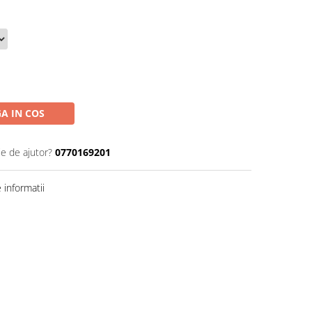
A IN COS
ie de ajutor?
0770169201
informatii