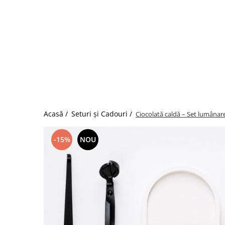
Acasă /
Seturi și Cadouri /
Ciocolată caldă – Set lumânar
-15%
NOU