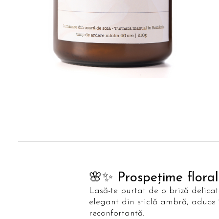
🌸✨ Prospețime floral
Lasă-te purtat de o briză delic
elegant din sticlă ambră, aduce 
reconfortantă.