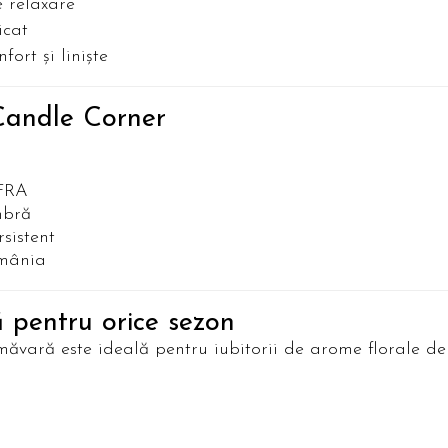
 relaxare
icat
ort și liniște
Candle Corner
IFRA
mbră
sistent
omânia
 pentru orice sezon
ăvară este ideală pentru iubitorii de arome florale del