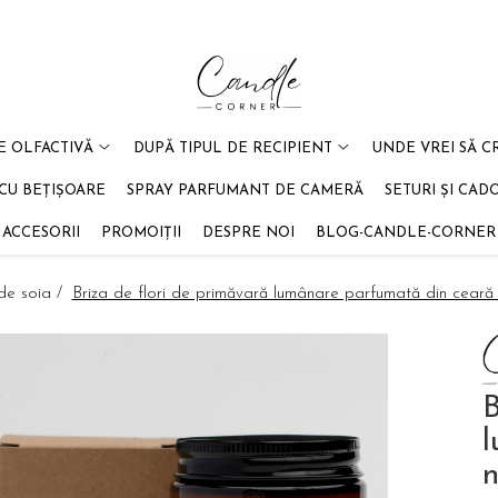
E OLFACTIVĂ
DUPĂ TIPUL DE RECIPIENT
UNDE VREI SĂ C
CU BEȚIȘOARE
SPRAY PARFUMANT DE CAMERĂ
SETURI ȘI CAD
ACCESORII
PROMOIȚII
DESPRE NOI
BLOG-CANDLE-CORNER
de soia /
Briza de flori de primăvară lumânare parfumată din ceară n
B
l
n