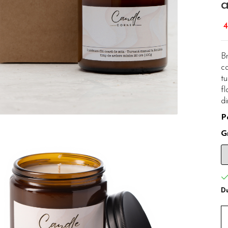
4
Br
c
tu
fl
di
P
G
Du