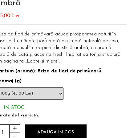
ambră
5,00 Lei
iza de flori de primăvară aduce prospețimea naturii în
asa ta. Lumânare parfumată din ceară naturală de soia,
rnată manual în recipient din sticlă ambră, cu aromă
orală delicată și accente fresh. Inspirat ca ton și structură
n pagina ta „Lapte și miere”.
arfum (aromă)
:
Briza de flori de primăvară
ramaj (g)
:
IN STOC
rata de livrare:
1-2
ADAUGA IN COS