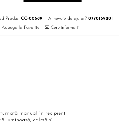
od Produs:
CC-00689
Ai nevoie de ajutor?
0770169201
Adauga la Favorite
Cere informatii
 turnată manual în recipient
eră luminoasă, calmă și