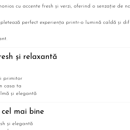
onios cu accente fresh și verzi, oferind o senzație de na
pletează perfect experiența printr-o lumină caldă și d
ant.
resh și relaxantă
i primitor
n casa ta
almă și elegantă
 cel mai bine
esh și elegantă