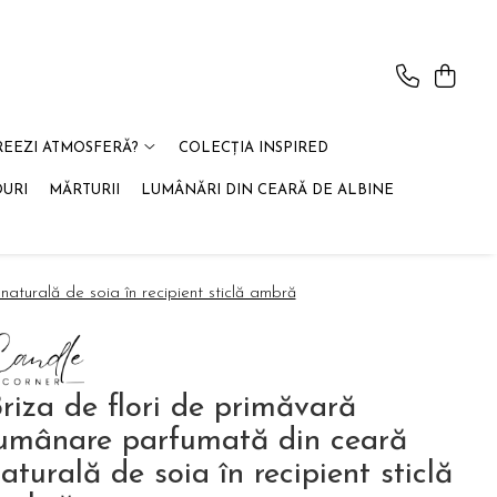
REEZI ATMOSFERĂ?
COLECȚIA INSPIRED
OURI
MĂRTURII
LUMÂNĂRI DIN CEARĂ DE ALBINE
aturală de soia în recipient sticlă ambră
riza de flori de primăvară
umânare parfumată din ceară
aturală de soia în recipient sticlă