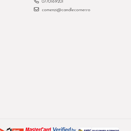
0770169201
comenzi@candlecorner.ro