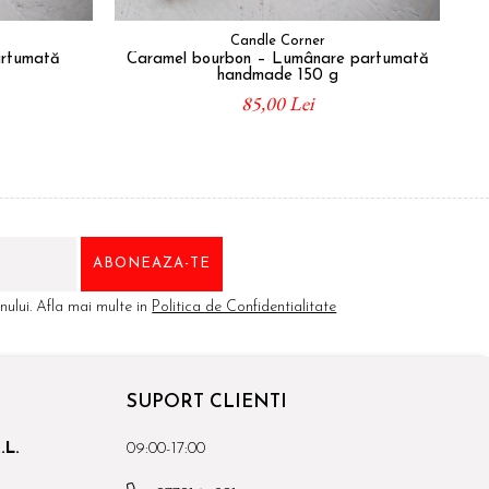
Candle Corner
arfumată
Caramel bourbon – Lumânare parfumată
Le
handmade 150 g
85,00 Lei
ului. Afla mai multe in
Politica de Confidentialitate
SUPORT CLIENTI
.L.
09:00-17:00