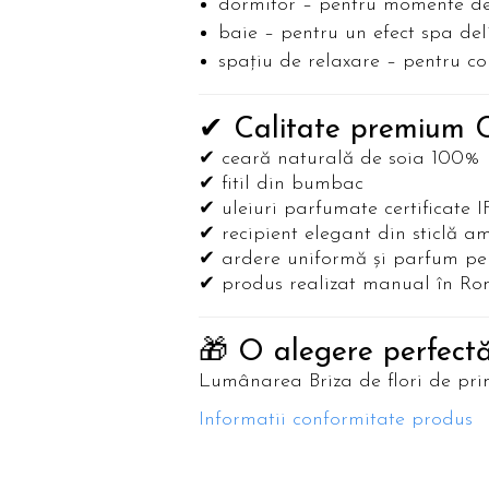
dormitor – pentru momente de
baie – pentru un efect spa del
spațiu de relaxare – pentru conf
✔ Calitate premium 
✔ ceară naturală de soia 100%
✔ fitil din bumbac
✔ uleiuri parfumate certificate 
✔ recipient elegant din sticlă a
✔ ardere uniformă și parfum per
✔ produs realizat manual în R
🎁 O alegere perfectă
Lumânarea Briza de flori de prim
Informatii conformitate produs