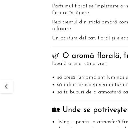
Parfumul floral se împletește arm
fiecare încăpere.
Recipientul din sticlă ambră com
relaxare.
Un parfum delicat, floral și eleg
🌿 O aromă florală, f
Ideală atunci când vrei:
să creezi un ambient luminos ș
să aduci prospețimea naturii î
să te bucuri de o atmosferă c
🏡 Unde se potrivește
living – pentru o atmosferă fr