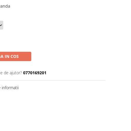
vanda
A IN COS
ie de ajutor?
0770169201
informatii