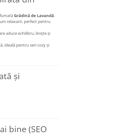
arfumată
Grădină de Lavandă
.
rfum relaxant, perfect pentru
e aduce echilibru, liniște și
ă, ideală pentru seri cozy și
ată și
ai bine (SEO