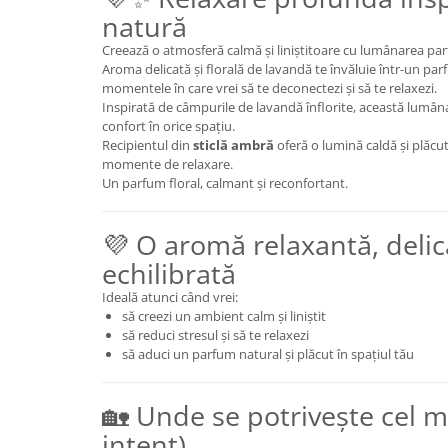
natură
Creează o atmosferă calmă și liniștitoare cu lumânarea p
Aroma delicată și florală de lavandă te învăluie într-un pa
momentele în care vrei să te deconectezi și să te relaxezi.
Inspirată de câmpurile de lavandă înflorite, această lumânar
confort în orice spațiu.
Recipientul din
sticlă ambră
oferă o lumină caldă și plăcut
momente de relaxare.
Un parfum floral, calmant și reconfortant.
💜 O aromă relaxantă, delic
echilibrată
Ideală atunci când vrei:
să creezi un ambient calm și liniștit
să reduci stresul și să te relaxezi
să aduci un parfum natural și plăcut în spațiul tău
🏡 Unde se potrivește cel m
intent)