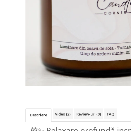
Video
(2)
Review-uri
(0)
FAQ
Descriere
💜✨ Relaxare profundă insp