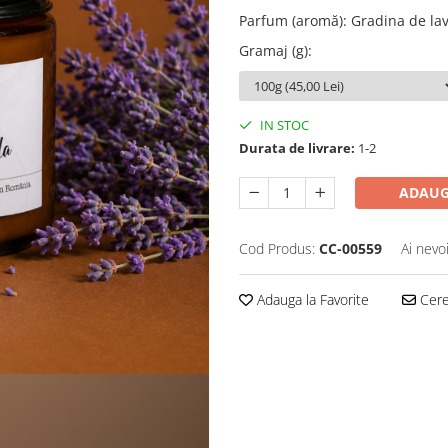
Parfum (aromă)
:
Gradina de la
Gramaj (g)
:
IN STOC
Durata de livrare:
1-2
ADAUG
Cod Produs:
CC-00559
Ai nevo
Adauga la Favorite
Cere 