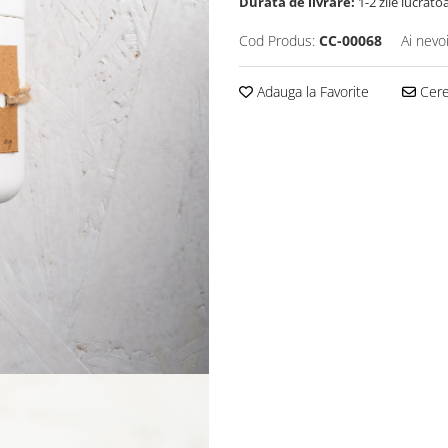
Durata de livrare:
1-2 zile lucrato
Cod Produs:
CC-00068
Ai nevo
Adauga la Favorite
Cere 