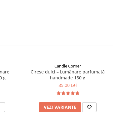
Candle Corner
ânare
Cireșe dulci – Lumânare parfumată
Caram
0 g
handmade 150 g
parf
85,00 Lei
VEZI VARIANTE
V