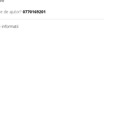
are
ie de ajutor?
0770169201
informatii