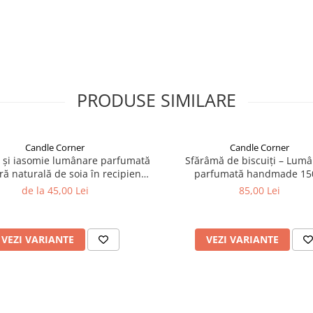
PRODUSE SIMILARE
Candle Corner
Candle Corner
 și iasomie lumânare parfumată
Sfărâmă de biscuiți – Lum
ră naturală de soia în recipient
parfumată handmade 15
sticlă ambră
de la 45,00 Lei
85,00 Lei
VEZI VARIANTE
VEZI VARIANTE