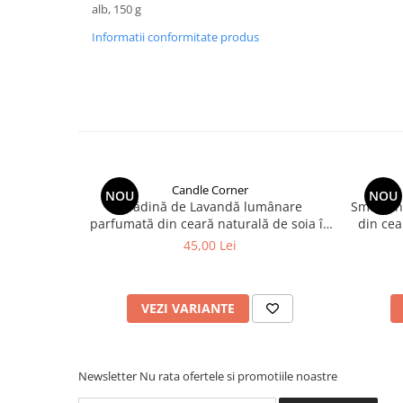
alb, 150 g
Informatii conformitate produs
Candle Corner
NOU
NOU
Grădină de Lavandă lumânare
Smochin
parfumată din ceară naturală de soia în
din cea
sticlă ambră
45,00 Lei
VEZI VARIANTE
Newsletter
Nu rata ofertele si promotiile noastre