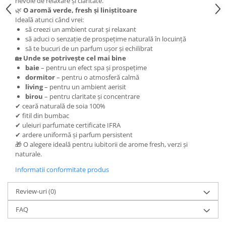
nevoie de relaxare și claritate.
🌿
O aromă verde, fresh și liniștitoare
Ideală atunci când vrei:
să creezi un ambient curat și relaxant
să aduci o senzație de prospețime naturală în locuință
să te bucuri de un parfum ușor și echilibrat
🏡
Unde se potrivește cel mai bine
baie
– pentru un efect spa și prospețime
dormitor
– pentru o atmosferă calmă
living
– pentru un ambient aerisit
birou
– pentru claritate și concentrare
✔ ceară naturală de soia 100%
✔ fitil din bumbac
✔ uleiuri parfumate certificate IFRA
✔ ardere uniformă și parfum persistent
🎁 O alegere ideală pentru iubitorii de arome fresh, verzi și
naturale.
Informatii conformitate produs
Review-uri
(0)
FAQ