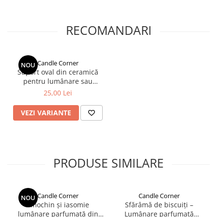
RECOMANDARI
Candle Corner
NOU
Suport oval din ceramică
pentru lumânare sau
bijuterii – 9x17,5 cm
25,00 Lei
VEZI VARIANTE
PRODUSE SIMILARE
Candle Corner
Candle Corner
NOU
Smochin și iasomie
Sfărâmă de biscuiți –
lumânare parfumată din
Lumânare parfumată