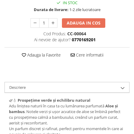
IN STOC
Durata de livrare:
1-2 zile lucratoare
ADAUGA IN COS
Cod Produs:
CC-00064
Ai nevoie de ajutor?
0770169201
Adauga la Favorite
Cere informatii
Descriere
🌿💧
Prospețime verde și echilibru natural
Adu liniștea naturii în casa ta cu lumânarea parfumată
Aloe și
bambus
. Notele verzi și ușor acvatice de aloe se îmbină perfect
cu prospețimea calmă a bambusului, creând un parfum curat,
aerisit și reconfortant.
Un parfum discret și rafinat, perfect pentru momentele în care ai