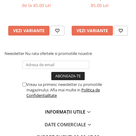
ceară naturală de soia în
handmade 150 g
de la 45,00 Lei
85,00 Lei
recipient sticlă ambră
VEZI VARIANTE
VEZI VARIANTE
Newsletter
Nu rata ofertele si promotiile noastre
Vreau sa primesc newsletter cu promotiile
magazinului. Afla mai multe in
Politica de
Confidentialitate
INFORMAȚII UTILE
DATE COMERCIALE