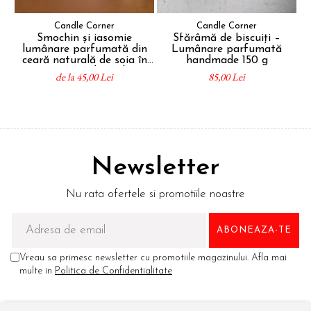
Candle Corner
Candle Corner
Smochin și iasomie
Sfărâmă de biscuiți –
lumânare parfumată din
Lumânare parfumată
p
ceară naturală de soia în
handmade 150 g
recipient sticlă ambră
de la 45,00 Lei
85,00 Lei
Newsletter
Nu rata ofertele si promotiile noastre
Vreau sa primesc newsletter cu promotiile magazinului. Afla mai
multe in
Politica de Confidentialitate