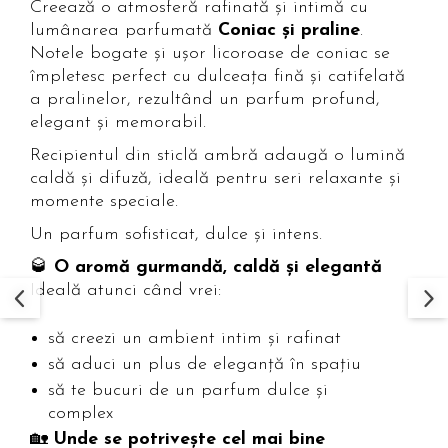
Creează o atmosferă rafinată și intimă cu
lumânarea parfumată
Coniac și praline
.
Notele bogate și ușor licoroase de coniac se
împletesc perfect cu dulceața fină și catifelată
a pralinelor, rezultând un parfum profund,
elegant și memorabil.
Recipientul din sticlă ambră adaugă o lumină
caldă și difuză, ideală pentru seri relaxante și
momente speciale.
Un parfum sofisticat, dulce și intens.
🥃
O aromă gurmandă, caldă și elegantă
Ideală atunci când vrei:
să creezi un ambient intim și rafinat
să aduci un plus de eleganță în spațiu
să te bucuri de un parfum dulce și
complex
🏡
Unde se potrivește cel mai bine