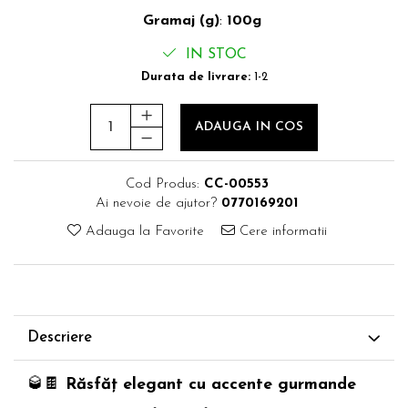
Gramaj (g)
:
100g
IN STOC
Durata de livrare:
1-2
ADAUGA IN COS
Cod Produs:
CC-00553
Ai nevoie de ajutor?
0770169201
Adauga la Favorite
Cere informatii
Descriere
🥃🍫
Răsfăț elegant cu accente gurmande