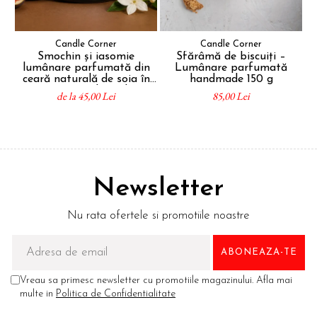
Candle Corner
Candle Corner
Smochin și iasomie
Sfărâmă de biscuiți –
lumânare parfumată din
Lumânare parfumată
p
ceară naturală de soia în
handmade 150 g
recipient sticlă ambră
de la 45,00 Lei
85,00 Lei
Newsletter
Nu rata ofertele si promotiile noastre
Vreau sa primesc newsletter cu promotiile magazinului. Afla mai
multe in
Politica de Confidentialitate