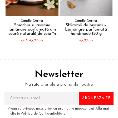
Candle Corner
Candle Corner
Smochin și iasomie
Sfărâmă de biscuiți –
lumânare parfumată din
Lumânare parfumată
p
ceară naturală de soia în
handmade 150 g
recipient sticlă ambră
de la 45,00 Lei
85,00 Lei
Newsletter
Nu rata ofertele si promotiile noastre
Vreau sa primesc newsletter cu promotiile magazinului. Afla mai
multe in
Politica de Confidentialitate