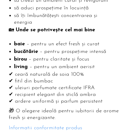
să creezi un ambient curat și revigorant
să aduci prospețime în locuință
să îți îmbunătățești concentrarea și
energia
🏡
Unde se potrivește cel mai bine
baie
– pentru un efect fresh și curat
bucătărie
– pentru prospețime intensă
birou
– pentru claritate și focus
living
– pentru un ambient aerisit
✔ ceară naturală de soia 100%
✔ fitil din bumbac
✔ uleiuri parfumate certificate IFRA
✔ recipient elegant din sticlă ambra
✔ ardere uniformă și parfum persistent
🎁 O alegere ideală pentru iubitorii de arome
fresh și energizante.
Informatii conformitate produs