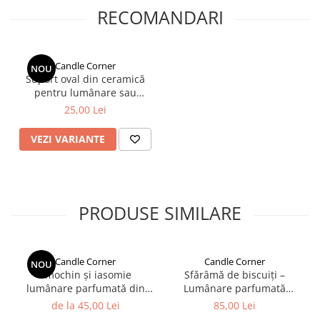
RECOMANDARI
Candle Corner
NOU
Suport oval din ceramică
pentru lumânare sau
bijuterii – 9x17,5 cm
25,00 Lei
VEZI VARIANTE
PRODUSE SIMILARE
Candle Corner
Candle Corner
NOU
Smochin și iasomie
Sfărâmă de biscuiți –
lumânare parfumată din
Lumânare parfumată
ceară naturală de soia în
handmade 150 g
de la 45,00 Lei
85,00 Lei
recipient sticlă ambră