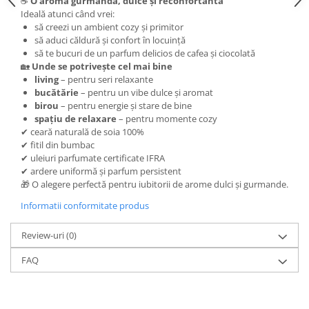
☕
O aromă gurmandă, dulce și reconfortantă
Ideală atunci când vrei:
să creezi un ambient cozy și primitor
să aduci căldură și confort în locuință
să te bucuri de un parfum delicios de cafea și ciocolată
🏡
Unde se potrivește cel mai bine
living
– pentru seri relaxante
bucătărie
– pentru un vibe dulce și aromat
birou
– pentru energie și stare de bine
spațiu de relaxare
– pentru momente cozy
✔ ceară naturală de soia 100%
✔ fitil din bumbac
✔ uleiuri parfumate certificate IFRA
✔ ardere uniformă și parfum persistent
🎁 O alegere perfectă pentru iubitorii de arome dulci și gurmande.
Informatii conformitate produs
Review-uri
(0)
FAQ