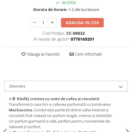
IN STOC
Durata de livrare:
1-2 zile lucratoare
ADAUGA IN COS
Cod Produs:
CC-00032
Ai nevoie de ajutor?
0770169201
Adauga la Favorite
Cere informatii
Descriere
☕🍫
Răsfăț cremos cu note de cafea și ciocolată
Transformă-ți casa într-o cafenea parfumată cu lumânarea
Mochaccino
. Combinația perfectă dintre cafea intensă și
ciocolată fină creează un parfum bogat, cremos și irezistibil.
Un parfum gurmand și cald, perfect pentru momentele de
relaxare și confort.