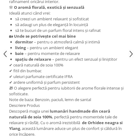
rafinament oricărui interior.
🌸
O aromă florală, exotică și senzuală
Ideală atunci când vrei:
să creezi un ambient relaxant și sofisticat
să adaugi un plus de eleganță în locuință
să te bucuri de un parfum floral intens și rafinat
🏡
Unde se potrivește cel mai bine
dormitor
– pentru o atmosferă calmă și intimă
living
– pentru un ambient elegant
baie
– pentru momente de relaxare
spațiu de relaxare
– pentru un efect senzual și liniștitor
✔ ceară naturală de soia 100%
✔ fitil din bumbac
✔ uleiuri parfumate certificate IFRA
✔ ardere uniformă și parfum persistent
🎁 O alegere perfectă pentru iubitorii de arome florale intense și
sofisticate.
Note de baza: Benzoin, paciuli, lemn de santal
Descriere Produs
Descoperă magia unei
lumanări handmade din ceară
naturală de soia 100%
, perfectă pentru momentele tale de
relaxare și răsfăț. Cu o aromă irezistibilă
de Orhidee neagra si
Ylang
, această lumânare aduce un plus de confort și căldură în
orice încăpere.