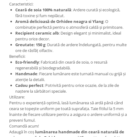
Caracteristici:
Ceară de soia 100% naturală
: Ardere curată și ecologică,
fără toxine și fum neplăcut.
Aromă delicioasă de Orhidee neagra si Ylang
: O
combinație perfectă pentru o atmosferă caldă și primitoare.
Recipient ceramic alb
: Design elegant și minimalist, ideal
pentru orice decor.
Greutate: 150 g
: Durată de ardere îndelungată, pentru multe
ore de răsfăț olfactiv.
Beneficii:
Eco-friendly
: Fabricată din ceară de soia, o resursă
regenerabilă și biodegradabilă.
Handmade
: Fiecare lumânare este turnată manual cu grijă și
atenție la detalii.
Cadou perfect
: Potrivită pentru orice ocazie, de la zile de
naștere la sărbători speciale.
Utilizare:
Pentru o experiență optimă, lasă lumânarea să ardă până când
ceara se topește uniform pe toată suprafața. Taie fitilul la 5 mm
înainte de fiecare utilizare pentru a asigura o ardere uniformă și a
preveni fumul.
Comandă acum!
Adaugă în coș
lumânarea handmade din ceară naturală de