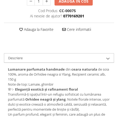
ADAUGA IN COS
Cod Produs:
CC-00075
Ai nevoie de ajutor?
0770169201
Adauga la Favorite
Cere informatii
Descriere
Lumanare parfumata
handmade
din
ceara naturala
de soia
100%, aroma de Orhidee neagra si Ylang, Recipient ceramic alb,
150 g
Note de top: Lamaie, ghimbir
🌸✨
Eleganță exotică și rafinament floral
Transformă-ți spațiul într-un refugiu sofisticat cu lumânarea
parfumată
Orhidee neagră și ylang
. Notele florale intense, ușor
dulci și exotice creează o atmosferă caldă, senzuală și relaxantă,
perfectă pentru momentele de liniște și răsfăț.
Un parfum profund, elegant și feminin, care adaugă un plus de