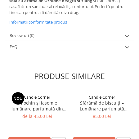
soia cu aromă de Orhidee neagra si Ylang
și transformă-ți
casa într-un sanctuar al relaxării și confortului. Perfectă pentru
tine sau pentru a fi dăruită cuiva drag.
Informatii conformitate produs
Review-uri
(0)
FAQ
PRODUSE SIMILARE
Candle Corner
Candle Corner
NOU
Smochin și iasomie
Sfărâmă de biscuiți –
lumânare parfumată din
Lumânare parfumată
ceară naturală de soia în
handmade 150 g
de la 45,00 Lei
85,00 Lei
recipient sticlă ambră