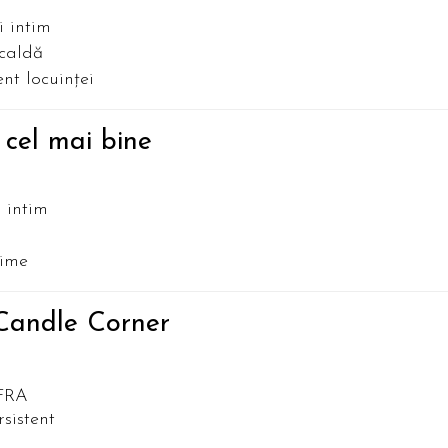
i intim
 caldă
nt locuinței
 cel mai bine
 intim
zime
Candle Corner
IFRA
sistent