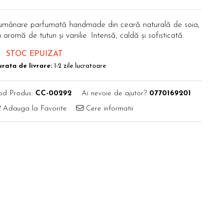
umânare parfumată handmade din ceară naturală de soia,
 aromă de tutun și vanilie. Intensă, caldă și sofisticată.
STOC EPUIZAT
rata de livrare:
1-2 zile lucratoare
od Produs:
CC-00292
Ai nevoie de ajutor?
0770169201
Adauga la Favorite
Cere informatii