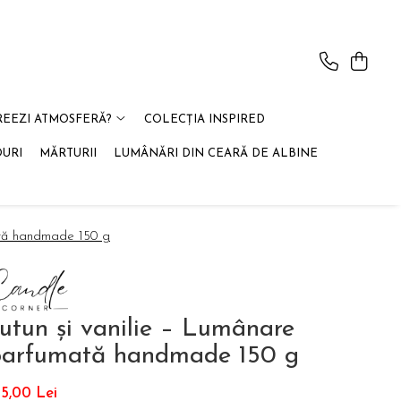
REEZI ATMOSFERĂ?
COLECȚIA INSPIRED
OURI
MĂRTURII
LUMÂNĂRI DIN CEARĂ DE ALBINE
ată handmade 150 g
utun și vanilie – Lumânare
parfumată handmade 150 g
5,00 Lei