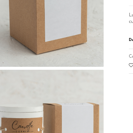
L
cu
Du
C