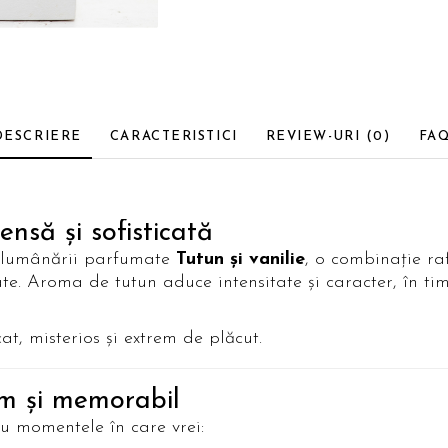
DESCRIERE
CARACTERISTICI
REVIEW-URI
(0)
FA
nsă și sofisticată
 lumânării parfumate
Tutun și vanilie
, o combinație raf
ate. Aroma de tutun aduce intensitate și caracter, în t
at, misterios și extrem de plăcut.
m și memorabil
u momentele în care vrei: