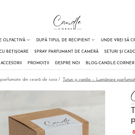
E OLFACTIVĂ
DUPĂ TIPUL DE RECIPIENT
UNDE VREI SĂ C
CU BEȚIȘOARE
SPRAY PARFUMANT DE CAMERĂ
SETURI ȘI CAD
ACCESORII
PROMOIȚII
DESPRE NOI
BLOG-CANDLE-CORNER
 parfumate din ceară de soia /
Tutun și vanilie – Lumânare parfum
T
8