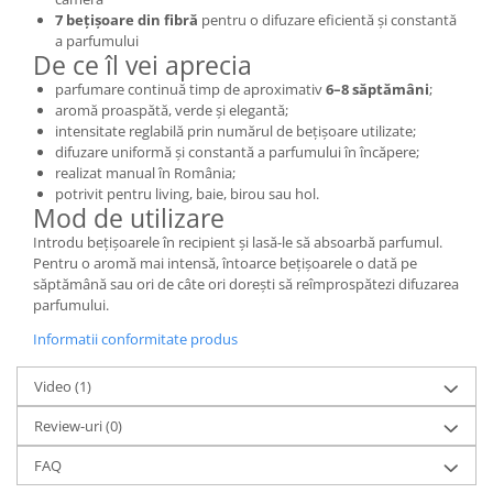
7 bețișoare din fibră
pentru o difuzare eficientă și constantă
a parfumului
De ce îl vei aprecia
parfumare continuă timp de aproximativ
6–8 săptămâni
;
aromă proaspătă, verde și elegantă;
intensitate reglabilă prin numărul de bețișoare utilizate;
difuzare uniformă și constantă a parfumului în încăpere;
realizat manual în România;
potrivit pentru living, baie, birou sau hol.
Mod de utilizare
Introdu bețișoarele în recipient și lasă-le să absoarbă parfumul.
Pentru o aromă mai intensă, întoarce bețișoarele o dată pe
săptămână sau ori de câte ori dorești să reîmprospătezi difuzarea
parfumului.
Informatii conformitate produs
Video
(1)
Review-uri
(0)
FAQ