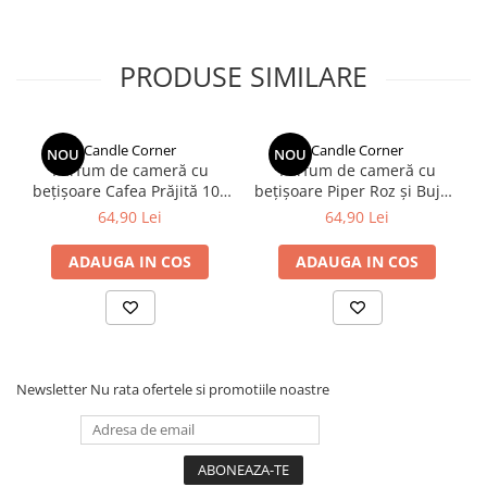
PRODUSE SIMILARE
Candle Corner
Candle Corner
NOU
NOU
Parfum de cameră cu
Parfum de cameră cu
bețișoare Cafea Prăjită 100
bețișoare Piper Roz și Bujori
ml
100 ml
64,90 Lei
64,90 Lei
ADAUGA IN COS
ADAUGA IN COS
Newsletter
Nu rata ofertele si promotiile noastre