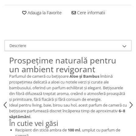
Adauga la Favorite
Cere informatii
Descriere
Prospețime naturală pentru
un ambient revigorant
Parfumul de cameră cu bețișoare
Aloe și Bambus
îmbină
prospețimea delicată a aloei cu notele verzi și curate ale
bambusului, oferind un parfum echilibrat și elegant. Bețișoarele
din fibră difuzează treptat aroma, creând o atmosferă proaspătă
și primitoare, fără flacără și fără consum de energie.
Ideal pentru living, baie, birou sau hol, acest parfum de cameră cu
bețișoare parfumează discret încăperea timp de aproximativ
6–8
săptămâni
.
În cutie vei găsi
Recipient din sticlă ambra de
100 ml
, umplut cu parfum de
cameră