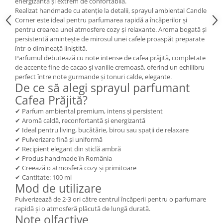
energizantă și extrem de confortabilă.
Realizat handmade cu atenție la detalii, sprayul ambiental Candle
Corner este ideal pentru parfumarea rapidă a încăperilor și
pentru crearea unei atmosfere cozy și relaxante. Aroma bogată și
persistentă amintește de mirosul unei cafele proaspăt preparate
într-o dimineață liniștită.
Parfumul debutează cu note intense de cafea prăjită, completate
de accente fine de cacao și vanilie cremoasă, oferind un echilibru
perfect între note gurmande și tonuri calde, elegante.
De ce să alegi sprayul parfumant
Cafea Prăjită?
✔ Parfum ambiental premium, intens și persistent
✔ Aromă caldă, reconfortantă și energizantă
✔ Ideal pentru living, bucătărie, birou sau spații de relaxare
✔ Pulverizare fină și uniformă
✔ Recipient elegant din sticlă ambră
✔ Produs handmade în România
✔ Creează o atmosferă cozy și primitoare
✔ Cantitate: 100 ml
Mod de utilizare
Pulverizează de 2-3 ori către centrul încăperii pentru o parfumare
rapidă și o atmosferă plăcută de lungă durată.
Note olfactive