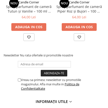
Candle Corner
Candle Corner
NOU
NOU
Spray parfumant de cameră
Spray parfumant de cameră
Tutun și Vanilie – 100 ml |
Piper Roz și Bujori – 100 ml
Parfum ambiental premium
| Parfum ambiental floral
64,00 Lei
64,00 Lei
handmade
premium
ADAUGA IN COS
ADAUGA IN COS
Newsletter
Nu rata ofertele si promotiile noastre
Vreau sa primesc newsletter cu promotiile
magazinului. Afla mai multe in
Politica de
Confidentialitate
INFORMAȚII UTILE