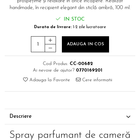
prospețime și relaxare în orice încăpere. Realizat
handmade, în recipient elegant din sticlă ambră, 100 ml.
IN STOC
Durata de livrare:
1-2 zile lucratoare
ADAUGA IN COS
Cod Produs:
CC-00682
Ai nevoie de ajutor?
0770169201
Adauga la Favorite
Cere informatii
Descriere
Spray parfumant de cameră