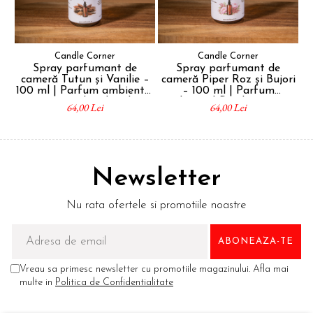
Candle Corner
Candle Corner
Spray parfumant de
Spray parfumant de
cameră Tutun și Vanilie –
cameră Piper Roz și Bujori
ca
100 ml | Parfum ambiental
– 100 ml | Parfum
premium handmade
ambiental floral premium
64,00 Lei
64,00 Lei
Newsletter
Nu rata ofertele si promotiile noastre
Vreau sa primesc newsletter cu promotiile magazinului. Afla mai
multe in
Politica de Confidentialitate