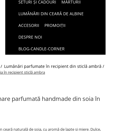
SETURI ȘI CADOURI
MĂRTURII
LUMÂNĂRI DIN CEARĂ DE ALBINE
ACCESORII
PROMOIȚII
DESPRE NOI
BLOG-CANDLE-CORNER
 /
Lumânări parfumate în recipient din sticlă ambră /
 în recipient sticlă ambra
nare parfumată handmade din soia în
eară naturală de soia, cu aromă de lapte și miere. Dulce,