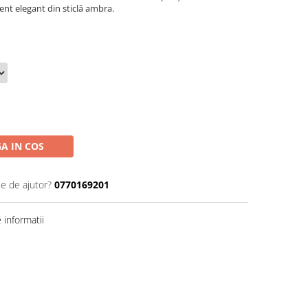
ent elegant din sticlă ambra.
A IN COS
ie de ajutor?
0770169201
informatii