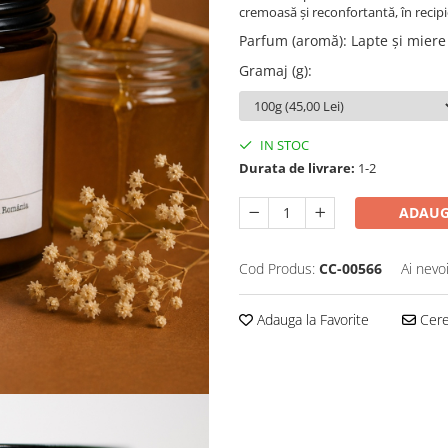
cremoasă și reconfortantă, în recipi
Parfum (aromă)
:
Lapte și miere
Gramaj (g)
:
IN STOC
Durata de livrare:
1-2
ADAUG
Cod Produs:
CC-00566
Ai nevo
Adauga la Favorite
Cere 