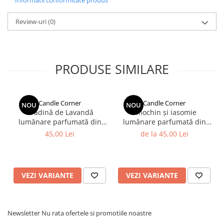
Review-uri
(0)
PRODUSE SIMILARE
Candle Corner
Candle Corner
NOU
NOU
Grădină de Lavandă
Smochin și iasomie
lumânare parfumată din
lumânare parfumată din
ceară naturală de soia în
ceară naturală de soia în
45,00 Lei
de la 45,00 Lei
sticlă ambră
recipient sticlă ambră
VEZI VARIANTE
VEZI VARIANTE
Newsletter
Nu rata ofertele si promotiile noastre