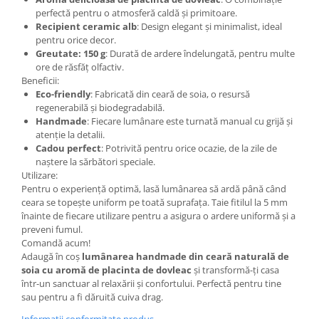
perfectă pentru o atmosferă caldă și primitoare.
Recipient ceramic alb
: Design elegant și minimalist, ideal
pentru orice decor.
Greutate: 150 g
: Durată de ardere îndelungată, pentru multe
ore de răsfăț olfactiv.
Beneficii:
Eco-friendly
: Fabricată din ceară de soia, o resursă
regenerabilă și biodegradabilă.
Handmade
: Fiecare lumânare este turnată manual cu grijă și
atenție la detalii.
Cadou perfect
: Potrivită pentru orice ocazie, de la zile de
naștere la sărbători speciale.
Utilizare:
Pentru o experiență optimă, lasă lumânarea să ardă până când
ceara se topește uniform pe toată suprafața. Taie fitilul la 5 mm
înainte de fiecare utilizare pentru a asigura o ardere uniformă și a
preveni fumul.
Comandă acum!
Adaugă în coș
lumânarea handmade din ceară naturală de
soia cu aromă de placinta de dovleac
și transformă-ți casa
într-un sanctuar al relaxării și confortului. Perfectă pentru tine
sau pentru a fi dăruită cuiva drag.
Informatii conformitate produs