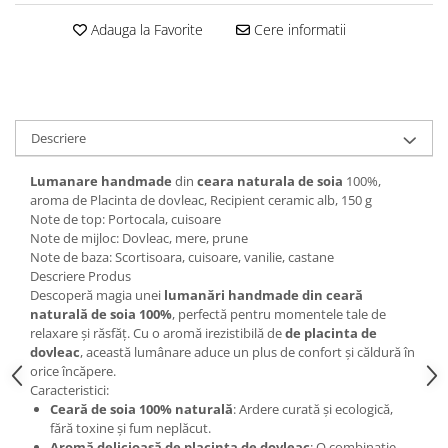
Adauga la Favorite
Cere informatii
Descriere
Lumanare handmade
din
ceara naturala de soia
100%,
aroma de Placinta de dovleac, Recipient ceramic alb, 150 g
Note de top: Portocala, cuisoare
Note de mijloc: Dovleac, mere, prune
Note de baza: Scortisoara, cuisoare, vanilie, castane
Descriere Produs
Descoperă magia unei
lumanări handmade din ceară
naturală de soia 100%
, perfectă pentru momentele tale de
relaxare și răsfăț. Cu o aromă irezistibilă de
de placinta de
dovleac
, această lumânare aduce un plus de confort și căldură în
orice încăpere.
Caracteristici:
Ceară de soia 100% naturală
: Ardere curată și ecologică,
fără toxine și fum neplăcut.
Aromă delicioasă de placinta de dovleac
: O combinație