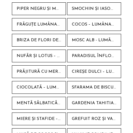
PIPER NEGRU ȘI MOSC LUMÂNARE PARFUMATĂ DIN CEARĂ NATURALĂ DE SOIA ÎN RECIPIENT STICLĂ AMBRĂ
SMOCHIN ȘI IASOMIE LUMÂNARE PARFUMATĂ DIN CEARĂ NATURALĂ DE SOIA ÎN RECIPIENT STICLĂ AMBRĂ
FRĂGUȚE LUMÂNARE PARFUMATĂ DIN CEARĂ NATURALĂ DE SOIA ÎN RECIPIENT STICLĂ AMBRĂ
COCOS – LUMÂNARE PARFUMATĂ HANDMADE DIN SOIA ÎN RECIPIENT STICLĂ AMBRĂ
BRIZA DE FLORI DE PRIMĂVARĂ LUMÂNARE PARFUMATĂ DIN CEARĂ NATURALĂ DE SOIA ÎN RECIPIENT STICLĂ AMBRĂ
MOSC ALB - LUMÂNARE PARFUMATĂ DIN CEARĂ DE SOIA ÎN STICLĂ AMBRA
NUFĂR ȘI LOTUS – LUMÂNARE PARFUMATĂ DIN CEARĂ NATURALĂ DE SOIA
PARADISUL ÎNFLORIT – LUMÂNARE PARFUMATĂ DIN CEARĂ NATURALĂ DE SOIA, STICLĂ AMBRĂ
PRĂJITURĂ CU MERE – LUMÂNARE PARFUMATĂ DIN CEARĂ NATURALĂ DE SOIA, STICLĂ AMBRĂ
CIREȘE DULCI – LUMÂNARE PARFUMATĂ DIN CEARĂ NATURALĂ DE SOIA
CIOCOLATĂ – LUMÂNARE PARFUMATĂ DIN CEARĂ NATURALĂ DE SOIA
SFARAMA DE BISCUITI – LUMÂNARE PARFUMATĂ DIN CEARĂ NATURALĂ DE SOIA 210 G, STICLĂ AMBRĂ
MENTĂ SĂLBATICĂ – LUMÂNARE PARFUMATĂ HANDMADE DIN SOIA 210G ÎN RECIPIENT STICLĂ AMBRA
GARDENIA TAHITIANĂ – LUMÂNARE PARFUMATĂ DIN CEARĂ NATURALĂ DE SOIA, STICLĂ AMBRĂ
MIERE ȘI STAFIDE – LUMÂNARE PARFUMATĂ DIN CEARĂ NATURALĂ DE SOIA
GREFUIT ROZ ȘI VANILIE – LUMÂNARE PARFUMATĂ DIN CEARĂ NATURALĂ DE SOIA, STICLĂ AMBRĂ