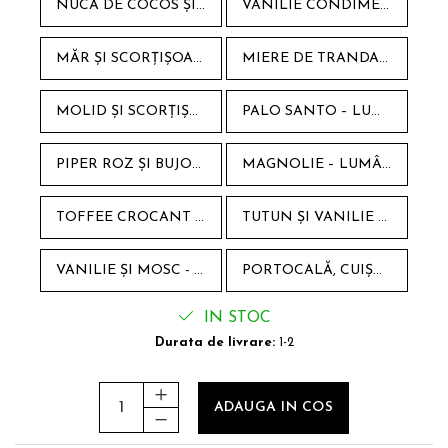
NUCĂ DE COCOS ȘI LEMONGRASS – LUMÂNARE PARFUMATĂ DIN CEARĂ NATURALĂ DE SOIA
VANILIE CONDIMENTATĂ – LUMÂNARE PARFUMATĂ DIN CEARĂ NATURALĂ DE SOIA, STICLĂ AMBRĂ
MĂR ȘI SCORȚIȘOARĂ - LUMÂNARE PARFUMATĂ DIN CEARĂ DE SOIA, RECIPIENT STICLĂ AMBRA
MIERE DE TRANDAFIR ȘI MUȘCATE – LUMÂNARE DIN CEARĂ NATURALĂ DE SOIA
MOLID ȘI SCORȚIȘOARĂ - LUMANÂRE PARFUMATĂ DIN CEARA DE SOIA, RECIPIENT STICLĂ AMBRA
PALO SANTO – LUMÂNARE PARFUMATĂ DIN CEARĂ NATURALĂ DE SOIA, STICLĂ AMBRĂ
PIPER ROZ ȘI BUJORI – LUMÂNARE PARFUMATĂ DIN CEARĂ NATURALĂ DE SOIA, STICLĂ AMBRĂ
MAGNOLIE – LUMÂNARE PARFUMATĂ DIN CEARĂ NATURALĂ DE SOIA
TOFFEE CROCANT – LUMÂNARE HANDMADE DIN CEARĂ NATURALĂ DE SOIA, STICLĂ AMBRA
TUTUN ȘI VANILIE – LUMÂNARE PARFUMATĂ DIN CEARĂ NATURALĂ DE SOIA
VANILIE ȘI MOSC - LUMANARE PARFUMATA DIN CEARA NATURALA DE SOIA, RECIPIENT STICLA AMBRA
PORTOCALĂ, CUIȘOASE ȘI SCORȚIȘOARĂ - LUMANARE PARFUMATA DIN CEARA NATURALA DE SOIA
IN STOC
Durata de livrare:
1-2
ADAUGA IN COS