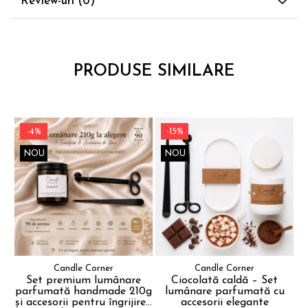
Review-uri
(0)
PRODUSE SIMILARE
-4%
-15%
NOU
NOU
Candle Corner
Candle Corner
Set premium lumânare
Ciocolată caldă – Set
S
parfumată handmade 210g
lumânare parfumată cu
și accesorii pentru îngrijirea
accesorii elegante