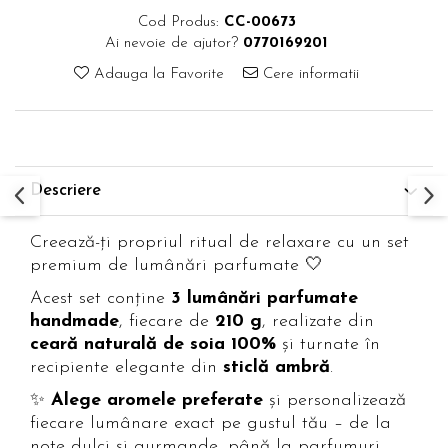
Cod Produs:
CC-00673
Ai nevoie de ajutor?
0770169201
Adauga la Favorite
Cere informatii
Descriere
Creează-ți propriul ritual de relaxare cu un set
premium de lumânări parfumate 🤍
Acest set conține
3 lumânări parfumate
handmade
, fiecare de
210 g
, realizate din
ceară naturală de soia 100%
și turnate în
recipiente elegante din
sticlă ambră
.
✨
Alege aromele preferate
și personalizează
fiecare lumânare exact pe gustul tău – de la
note dulci și gurmande, până la parfumuri