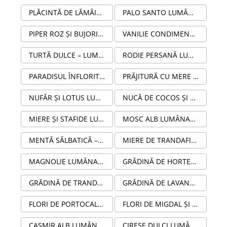
PLĂCINTĂ DE LĂMÂIE CU BEZEA LUMÂNARE PARFUMATĂ DIN CEARĂ NATURALĂ DE SOIA 100G ÎN STICLĂ AMBRĂ
PALO SANTO LUMÂNARE PARFUMATĂ DIN CEARĂ NATURALĂ DE SOIA 100G ÎN STICLĂ AMBRĂ
PIPER ROZ ȘI BUJORI LUMÂNARE PARFUMATĂ DIN CEARĂ NATURALĂ DE SOIA 100G ÎN STICLĂ AMBRĂ
VANILIE CONDIMENTATĂ LUMÂNARE PARFUMATĂ DIN CEARĂ NATURALĂ DE SOIA 100G ÎN STICLĂ AMBRĂ
TURTĂ DULCE – LUMÂNARE PARFUMATĂ DIN CEARĂ NATURALĂ DE SOIA, STICLĂ AMBRĂ
RODIE PERSANĂ LUMÂNARE PARFUMATĂ DIN CEARĂ NATURALĂ DE SOIA ÎN STICLĂ AMBRĂ
PARADISUL ÎNFLORIT LUMÂNARE PARFUMATĂ DIN CEARĂ NATURALĂ DE SOIA100G ÎN STICLĂ AMBRĂ
PRĂJITURĂ CU MERE LUMÂNARE PARFUMATĂ DIN CEARĂ NATURALĂ DE SOIA 100G ÎN STICLĂ AMBRĂ
NUFĂR ȘI LOTUS LUMÂNARE PARFUMATĂ DIN CEARĂ NATURALĂ DE SOIA 100G
NUCĂ DE COCOS ȘI LEMONGRASS LUMÂNARE PARFUMATĂ DIN CEARĂ NATURALĂ DE SOIA 100G
MIERE ȘI STAFIDE LUMÂNARE PARFUMATĂ DIN CEARĂ NATURALĂ DE SOIA 100G ÎN STICLĂ AMBRĂ
MOSC ALB LUMÂNARE PARFUMATĂ DIN CEARĂ NATURALĂ DE SOIA 100G ÎN STICLĂ AMBRĂ
MENTĂ SĂLBATICĂ – LUMÂNARE PARFUMATĂ HANDMADE DIN SOIA 100G ÎN RECIPIENT STICLĂ AMBRA
MIERE DE TRANDAFIR ȘI MUȘCATE LUMÂNARE PARFUMATĂ DIN CEARĂ NATURALĂ DE SOIA 100G ÎN STICLĂ AMBRĂ
MAGNOLIE LUMÂNARE PARFUMATĂ DIN CEARĂ NATURALĂ DE SOIA ÎN STICLĂ AMBRĂ
GRĂDINĂ DE HORTENSII LUMÂNARE PARFUMATĂ DIN CEARĂ NATURALĂ DE SOIA 100G ÎN STICLĂ AMBRĂ
GRĂDINĂ DE TRANDAFIRI LUMÂNARE PARFUMATĂ DIN CEARĂ NATURALĂ DE SOIA ÎN STICLĂ AMBRĂ
GRĂDINĂ DE LAVANDĂ LUMÂNARE PARFUMATĂ DIN CEARĂ NATURALĂ DE SOIA 100G ÎN STICLĂ AMBRĂ
FLORI DE PORTOCAL LUMÂNARE PARFUMATĂ DIN CEARĂ NATURALĂ DE SOIA 100G ÎN STICLĂ AMBRĂ
FLORI DE MIGDAL ȘI PRUNE ROȘII LUMÂNARE PARFUMATĂ DIN CEARĂ NATURALĂ DE SOIA 100G ÎN STICLĂ AMBRĂ
CAȘMIR ALB LUMÂNARE PARFUMATĂ DIN CEARĂ NATURALĂ DE SOIA 100G ÎN STICLĂ AMBRĂ
CIREȘE DULCI LUMÂNARE PARFUMATĂ DIN CEARĂ NATURALĂ DE SOIA 100G