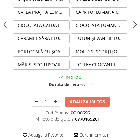
CAFEA PRĂJITĂ LUMÂNARE PARFUMATĂ DIN CEARĂ NATURALĂ DE SOIA 100G
CAPRIFOI LUMÂNARE PARFUMATĂ DIN CEARĂ NATURALĂ DE SOIA 100G
CIOCOLATĂ CALDĂ LUMÂNARE PARFUMATĂ DIN CEARĂ NATURALĂ DE SOIA
CIOCOLATĂ LUMÂNARE PARFUMATĂ DIN CEARĂ NATURALĂ DE SOIA 100G
CARAMEL SĂRAT LUMÂNARE PARFUMATĂ DIN CEARĂ NATURALĂ DE SOIA 100G ÎN STICLĂ AMBRĂ
TUTUN ȘI VANILIE LUMÂNARE PARFUMATĂ DIN CEARĂ NATURALĂ DE SOIA 100G ÎN STICLĂ AMBRĂ
PORTOCALĂ CUIȘOARE ȘI SCORȚIȘOARĂ LUMÂNARE PARFUMATĂ DIN CEARĂ NATURALĂ DE SOIA 100G ÎN STICLĂ AMBRĂ
MOLID ȘI SCORȚIȘOARĂ LUMÂNARE PARFUMATĂ DIN CEARĂ NATURALĂ DE SOIA 100G ÎN STICLĂ AMBRĂ
MĂR ȘI SCORȚIȘOARĂ LUMÂNARE PARFUMATĂ DIN CEARĂ NATURALĂ DE SOIA 100G ÎN STICLĂ AMBRĂ
TOFFEE CROCANT LUMÂNARE PARFUMATĂ HANDMADE DIN CEARĂ NATURALĂ DE SOIA 100G ÎN STICLĂ AMBRĂ
IN STOC
Durata de livrare:
1-2
ADAUGA IN COS
Cod Produs:
CC-00696
Ai nevoie de ajutor?
0770169201
Adauga la Favorite
Cere informatii