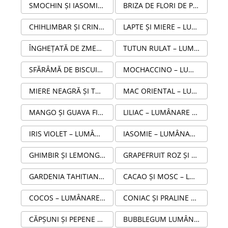
SMOCHIN ȘI IASOMIE LUMÂNARE PARFUMATĂ DIN CEARĂ NATURALĂ DE SOIA ÎN RECIPIENT STICLĂ AMBRĂ
BRIZA DE FLORI DE PRIMĂVARĂ LUMÂNARE PARFUMATĂ DIN CEARĂ NATURALĂ DE SOIA ÎN RECIPIENT STICLĂ AMBRĂ
CHIHLIMBAR ȘI CRIN DE GHIMBIR – LUMÂNARE PARFUMATĂ HANDMADE DIN SOIA
LAPTE ȘI MIERE – LUMÂNARE PARFUMATĂ HANDMADE DIN SOIA 100G ÎN RECIPIENT STICLĂ AMBRA
ÎNGHEȚATĂ DE ZMEURĂ – LUMÂNARE PARFUMATĂ HANDMADE DIN SOIA 100G ÎN RECIPIENT STICLĂ AMBRA
TUTUN RULAT – LUMÂNARE PARFUMATĂ HANDMADE DIN SOIA 100G ÎN RECIPIENT STICLĂ AMBRĂ
SFĂRÂMĂ DE BISCUIȚI – LUMÂNARE PARFUMATĂ HANDMADE DIN CEARA DE SOIA 100G
MOCHACCINO – LUMÂNARE PARFUMATĂ HANDMADE DIN SOIA 100G ÎN RECIPIENT STICLĂ AMBRĂ
MIERE NEAGRĂ ȘI TUTUN – LUMÂNARE PARFUMATĂ HANDMADE DIN SOIA ÎN RECIPIENT STICLĂ AMBRĂ
MAC ORIENTAL – LUMÂNARE PARFUMATĂ HANDMADE DIN SOIA ÎN RECIPIENT STICLĂ AMBRĂ
MANGO ȘI GUAVA FIZZ – LUMÂNARE PARFUMATĂ HANDMADE DIN SOIA 100G ÎN RECIPIENT STICLĂ AMBRĂ
LILIAC – LUMÂNARE PARFUMATĂ HANDMADE DIN SOIA ÎN RECIPIENT STICLĂ AMBRĂ
IRIS VIOLET – LUMÂNARE PARFUMATĂ HANDMADE DIN SOIA 100G ÎN RECIPIENT STICLĂ AMBRĂ
IASOMIE – LUMÂNARE PARFUMATĂ HANDMADE DIN SOIA ÎN RECIPIENT STICLĂ AMBRĂ
GHIMBIR ȘI LEMONGRASS – LUMÂNARE PARFUMATĂ HANDMADE DIN SOIA ÎN RECIPIENT STICLĂ AMBRĂ
GRAPEFRUIT ROZ ȘI VANILIE – LUMÂNARE PARFUMATĂ HANDMADE DIN SOIA 100G ÎN RECIPIENT STICLĂ AMBRĂ
GARDENIA TAHITIANĂ – LUMÂNARE PARFUMATĂ HANDMADE DIN SOIA 100G ÎN RECIPIENT STICLĂ AMBRĂ
CACAO ȘI MOSC – LUMÂNARE PARFUMATĂ HANDMADE DIN SOIA ÎN RECIPIENT STICLĂ AMBRĂ
COCOS – LUMÂNARE PARFUMATĂ HANDMADE DIN SOIA ÎN RECIPIENT STICLĂ AMBRĂ
CONIAC ȘI PRALINE – LUMÂNARE PARFUMATĂ HANDMADE DIN SOIA ÎN RECIPIENT STICLĂ AMBRĂ
CĂPȘUNI ȘI PEPENE VERDE – LUMÂNARE PARFUMATĂ DIN CEARĂ NATURALĂ DE SOIA 100G ÎN STICLĂ AMBRĂ
BUBBLEGUM LUMÂNARE PARFUMATĂ DIN CEARĂ NATURALĂ DE SOIA ÎN STICLĂ AMBRĂ