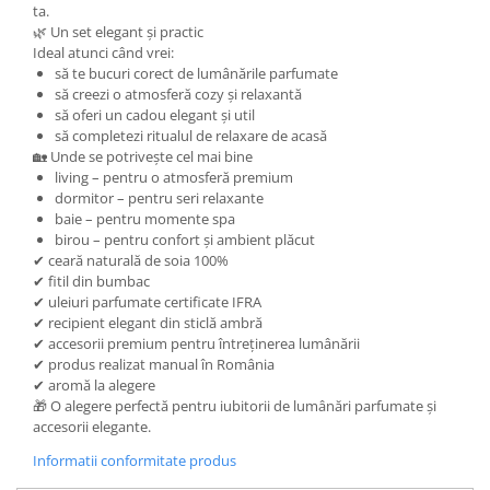
ta.
🌿 Un set elegant și practic
Ideal atunci când vrei:
să te bucuri corect de lumânările parfumate
să creezi o atmosferă cozy și relaxantă
să oferi un cadou elegant și util
să completezi ritualul de relaxare de acasă
🏡 Unde se potrivește cel mai bine
living – pentru o atmosferă premium
dormitor – pentru seri relaxante
baie – pentru momente spa
birou – pentru confort și ambient plăcut
✔ ceară naturală de soia 100%
✔ fitil din bumbac
✔ uleiuri parfumate certificate IFRA
✔ recipient elegant din sticlă ambră
✔ accesorii premium pentru întreținerea lumânării
✔ produs realizat manual în România
✔ aromă la alegere
🎁 O alegere perfectă pentru iubitorii de lumânări parfumate și
accesorii elegante.
Informatii conformitate produs