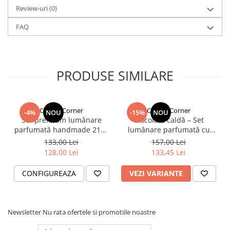
Review-uri
(0)
FAQ
PRODUSE SIMILARE
Candle Corner
Candle Corner
-4%
NOU
-15%
NOU
Set premium lumânare
Ciocolată caldă – Set
parfumată handmade 210g
lumânare parfumată cu
și accesorii pentru îngrijirea
accesorii elegante
133,00 Lei
157,00 Lei
lumânării
128,00 Lei
133,45 Lei
CONFIGUREAZA
VEZI VARIANTE
Newsletter
Nu rata ofertele si promotiile noastre