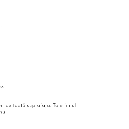
.
.
e.
pe toată suprafața. Taie fitilul
mul.