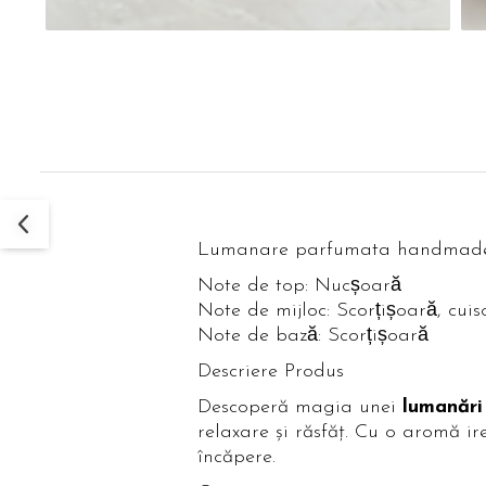
Lumanare parfumata handmade di
Note de top: Nucșoară
Note de mijloc: Scorțișoară, cui
Note de bază: Scorțișoară
Descriere Produs
Descoperă magia unei
lumanări
relaxare și răsfăț. Cu o aromă ir
încăpere.