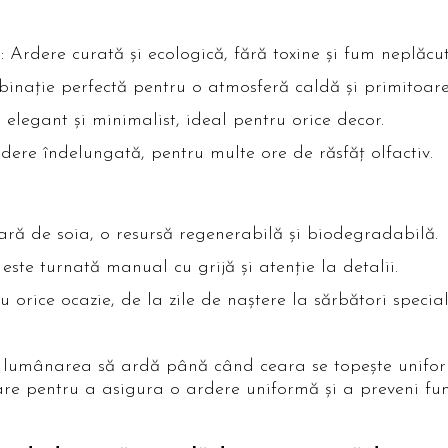
ă
: Ardere curată și ecologică, fără toxine și fum neplăcut
inație perfectă pentru o atmosferă caldă și primitoare
 elegant și minimalist, ideal pentru orice decor.
dere îndelungată, pentru multe ore de răsfăț olfactiv.
eară de soia, o resursă regenerabilă și biodegradabilă.
este turnată manual cu grijă și atenție la detalii.
ru orice ocazie, de la zile de naștere la sărbători special
 lumânarea să ardă până când ceara se topește uniform 
zare pentru a asigura o ardere uniformă și a preveni fu