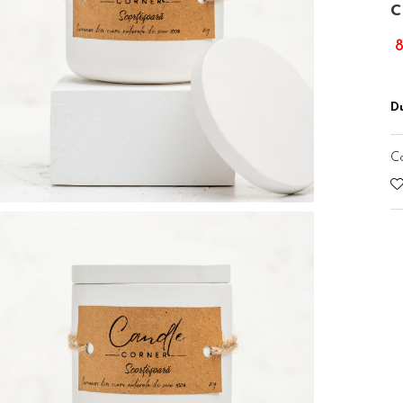
c
8
Du
C