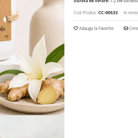
Durata de livrare:
1-2 zile lucrato
Cod Produs:
CC-00533
Ai nevo
Adauga la Favorite
Cere 