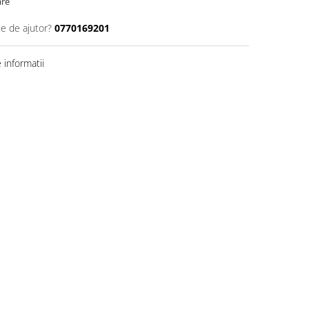
are
ie de ajutor?
0770169201
informatii