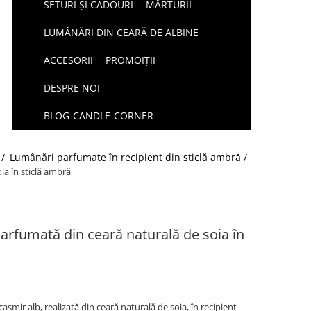
SETURI ȘI CADOURI
MĂRTURII
LUMÂNĂRI DIN CEARĂ DE ALBINE
ACCESORII
PROMOIȚII
DESPRE NOI
BLOG-CANDLE-CORNER
 /
Lumânări parfumate în recipient din sticlă ambră /
a în sticlă ambră
arfumată din ceară naturală de soia în
ir alb, realizată din ceară naturală de soia, în recipient