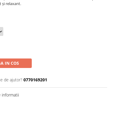
 și relaxant.
A IN COS
ie de ajutor?
0770169201
informatii