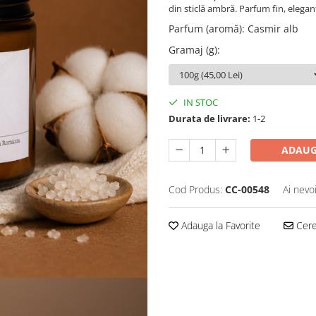
din sticlă ambră. Parfum fin, elegant
Parfum (aromă)
:
Casmir alb
Gramaj (g)
:
IN STOC
Durata de livrare:
1-2
ADAUG
Cod Produs:
CC-00548
Ai nevo
Adauga la Favorite
Cere 