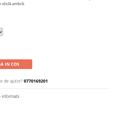
n sticlă ambră.
A IN COS
ie de ajutor?
0770169201
informatii