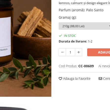
lemnos, calmant și design elegant î
Parfum (aromă)
:
Palo Santo
Gramaj (g)
:
IN STOC
Durata de livrare:
1-2
ADAUG
Cod Produs:
CC-00609
Ai nevo
Adauga la Favorite
Cere 