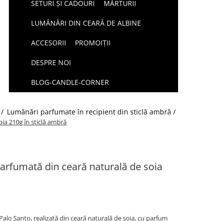
SETURI ȘI CADOURI
MĂRTURII
LUMÂNĂRI DIN CEARĂ DE ALBINE
ACCESORII
PROMOIȚII
DESPRE NOI
BLOG-CANDLE-CORNER
 /
Lumânări parfumate în recipient din sticlă ambră /
ia 210g în sticlă ambră
arfumată din ceară naturală de soia
o Santo, realizată din ceară naturală de soia, cu parfum