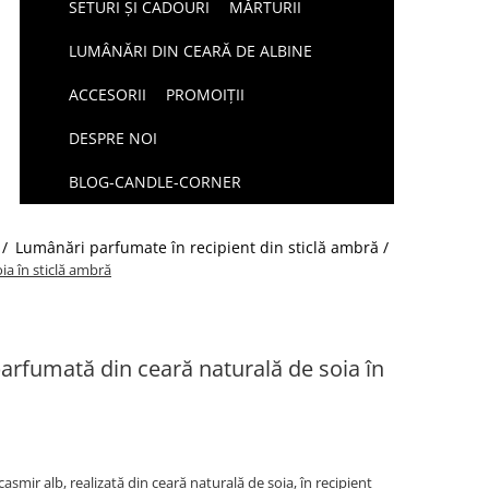
SETURI ȘI CADOURI
MĂRTURII
LUMÂNĂRI DIN CEARĂ DE ALBINE
ACCESORII
PROMOIȚII
DESPRE NOI
BLOG-CANDLE-CORNER
 /
Lumânări parfumate în recipient din sticlă ambră /
a în sticlă ambră
arfumată din ceară naturală de soia în
ir alb, realizată din ceară naturală de soia, în recipient