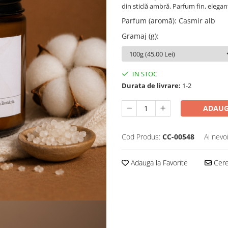
din sticlă ambră. Parfum fin, elegant
Parfum (aromă)
:
Casmir alb
Gramaj (g)
:
IN STOC
Durata de livrare:
1-2
ADAUG
Cod Produs:
CC-00548
Ai nevo
Adauga la Favorite
Cere 