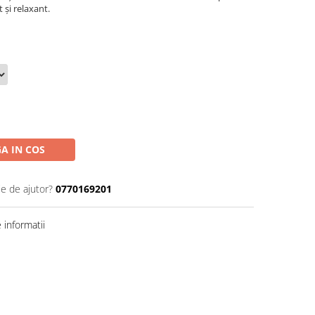
 și relaxant.
A IN COS
ie de ajutor?
0770169201
informatii