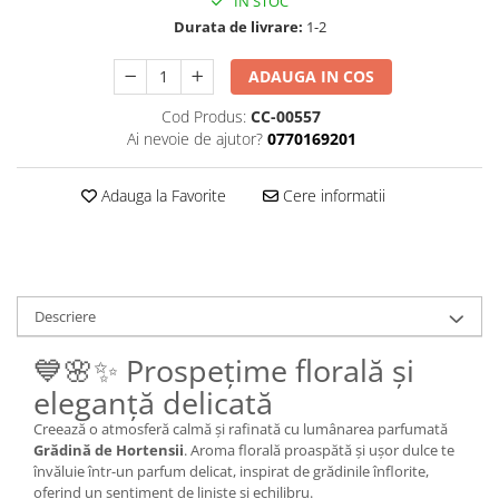
IN STOC
Durata de livrare:
1-2
ADAUGA IN COS
Cod Produs:
CC-00557
Ai nevoie de ajutor?
0770169201
Adauga la Favorite
Cere informatii
Descriere
💙🌸✨ Prospețime florală și
eleganță delicată
Creează o atmosferă calmă și rafinată cu lumânarea parfumată
Grădină de Hortensii
. Aroma florală proaspătă și ușor dulce te
învăluie într-un parfum delicat, inspirat de grădinile înflorite,
oferind un sentiment de liniște și echilibru.