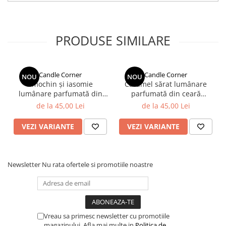
PRODUSE SIMILARE
Candle Corner
Candle Corner
NOU
NOU
Smochin și iasomie
Caramel sărat lumânare
lumânare parfumată din
parfumată din ceară
ceară naturală de soia în
naturală de soia în sticlă
de la 45,00 Lei
de la 45,00 Lei
recipient sticlă ambră
ambră
VEZI VARIANTE
VEZI VARIANTE
Newsletter
Nu rata ofertele si promotiile noastre
Vreau sa primesc newsletter cu promotiile
magazinului. Afla mai multe in
Politica de